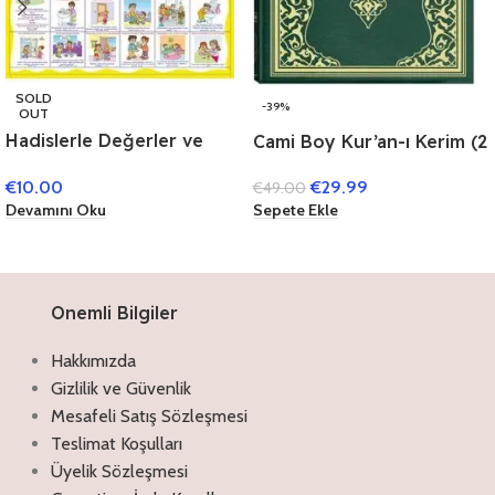
SOLD
-39%
OUT
Hadislerle Değerler ve
Cami Boy Kur’an-ı Kerim (2
Ahlak Eğitimi (Poster)
Renk Yeşil
€
10.00
€
29.99
€
49.00
Mühürlü),KURAN’I
Devamını Oku
Sepete Ekle
KERİM,23 x 34 cm
Onemli Bilgiler
Hakkımızda
Gizlilik ve Güvenlik
Mesafeli Satış Sözleşmesi
Teslimat Koşulları
Üyelik Sözleşmesi