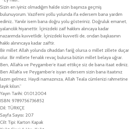
Sizin en iyiniz olmadığım halde sizin başınıza geçmiş
bulunuyorum. Vazifemi yollu yolunda ifa edersem bana yardım
ediniz.. Yanılır isem bana doğru yolu gösteriniz. Doğruluk emanet,
yalancılık hiyanettir. İçinizdeki zaif hakkını alıncaya kadar
nazarımda kuvvetlidir. İçinizdeki kuvvetli de, ondan başkasının
hakkı alınıncaya kadar zaiftir.
Bir millet Allah yolunda cihaddan fariğ olursa o millet zillete duçar
olur. Bir millete fenalık revaç bulursa bütün millet belaya uğrar.
Ben, Allah’a ve Peygamber’e itaat ettikçe siz de bana itaat ediniz.
Ben Allah’a ve Peygamber’e isyan edersem sizin bana itaatınız
lazım gelmez. Haydi namazınıza, Allah Teala cümlenizi rahmetine
layık kılsın.”
Yayın Tarihi: 01.01.2004
ISBN: 9789756736852
Dil: TÜRKÇE
Sayfa Sayısı: 207
Cilt Tipi: Karton Kapak