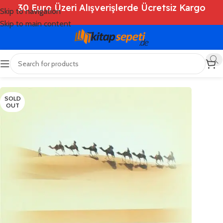
30 Euro Üzeri Alışverişlerde Ücretsiz Kargo
Skip to navigation
Skip to main content
Ana Sayfa
/
Shop
/
Kitaplar
/
Dini Kitaplar
SOLD
OUT