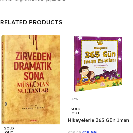
RELATED PRODUCTS
-37%
SOLD
OUT
Hikayelerle 365 Gün İman
Esasları
SOLD
€
18.99
€
29.99
OUT