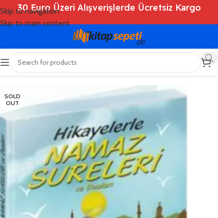
30 Euro Üzeri Alışverişlerde Ücretsiz Kargo
Skip to navigation
Skip to main content
Ana Sayfa
/
Shop
/
Kitaplar
/
Dini Kitaplar
SOLD
OUT