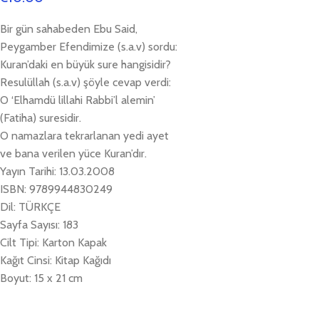
Bir gün sahabeden Ebu Said,
Peygamber Efendimize (s.a.v) sordu:
Kuran’daki en büyük sure hangisidir?
Resulüllah (s.a.v) şöyle cevap verdi:
O ‘Elhamdü lillahi Rabbi’l alemin’
(Fatiha) suresidir.
O namazlara tekrarlanan yedi ayet
ve bana verilen yüce Kuran’dır.
Yayın Tarihi: 13.03.2008
ISBN: 9789944830249
Dil: TÜRKÇE
Sayfa Sayısı: 183
Cilt Tipi: Karton Kapak
Kağıt Cinsi: Kitap Kağıdı
Boyut: 15 x 21 cm