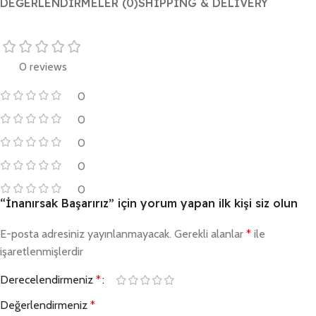
DEĞERLENDIRMELER (0)
SHIPPING & DELIVERY
0 reviews
0
0
0
0
0
“İnanırsak Başarırız” için yorum yapan ilk kişi siz olun
E-posta adresiniz yayınlanmayacak.
Gerekli alanlar
*
ile
işaretlenmişlerdir
Derecelendirmeniz
*
Değerlendirmeniz
*