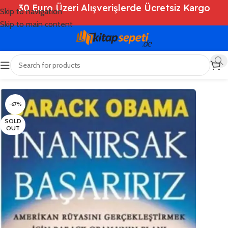
30 Euro Üzeri Alışverişlerde Ücretsiz Kargo
Skip to navigation
Skip to main content
Ana Sayfa
/
Shop
/
Kitaplar
/
Genel
-67%
SOLD
OUT