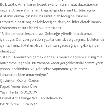
Bu kitapta, Amerika’nın bozuk ekonomisinin nasıl düzeltilebile
ceğine, Amerika’nın enerji bağımlılığından nasıl kurtulacağına,
ABD’nin dünya için nasıl bir umut olabileceğine, küresel
terörizmle nasıl baş edilebileceğine dair yeni lider olarak Barack
Obama’nın cesur fikirleri bulunmaktadır:
“Bizler umudun insanlarıyız. Geleceğe yönelik olarak umut
içindeyiz. Dünyayı yeniden yapılandırmak ve yazgımızı belirlemek
için tarihimizi hatırlamalı ve hepimizin geleceği için çaba içinde
olmalıyız.”
“İşte bu Amerika’nın gerçek dehası; Amerika değişebilir. Birliğimiz
mükemmelleşebilir. Bu zamana kadar gerçekleştirdiklerimiz, yarın
yapabileceklerimiz ve gelecekte yapmamız gerekenler
konusunda bize umut veriyor.”
Çevirmen: Özkan Özdem
Kapak: Yunus Bora Ülke
Yayın Tarihi: 16.01.2009
Orijinal Adı: Change We Can Believe In
ISBN: 9786055943592