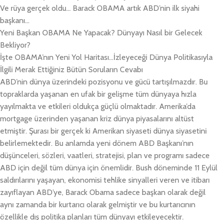
Ve rüya gerçek oldu… Barack OBAMA artık ABD’nin ilk siyahi
başkanı…
Yeni Başkan OBAMA Ne Yapacak? Dünyayı Nasıl bir Gelecek
Bekliyor?
İşte OBAMA’nın Yeni Yol Haritası…İzleyeceği Dünya Politikasıyla
İlgili Merak Ettiğiniz Bütün Soruların Cevabı
ABD’nin dünya üzerindeki pozisyonu ve gücü tartışılmazdır. Bu
topraklarda yaşanan en ufak bir gelişme tüm dünyaya hızla
yayılmakta ve etkileri oldukça güçlü olmaktadır. Amerika’da
mortgage üzerinden yaşanan kriz dünya piyasalarını altüst
etmiştir. Şurası bir gerçek ki Amerikan siyaseti dünya siyasetini
belirlemektedir. Bu anlamda yeni dönem ABD Başkanı’nın
düşünceleri, sözleri, vaatleri, stratejisi, plan ve programı sadece
ABD için değil tüm dünya için önemlidir. Bush döneminde 11 Eylül
saldırılarını yaşayan, ekonomisi tehlike sinyalleri veren ve itibarı
zayıflayan ABD’ye, Barack Obama sadece başkan olarak değil
aynı zamanda bir kurtarıcı olarak gelmiştir ve bu kurtarıcının
özellikle dış politika planları tüm dünyayı etkileyecektir.