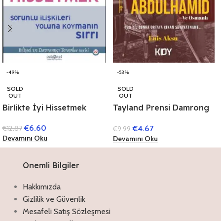
-49%
-53%
SOLD
SOLD
OUT
OUT
Birlikte İyi Hissetmek
Tayland Prensi Damrong
Sorunlu İlişkileri Yoluna
Gözüyle Abdülhamit ve
€
6.60
€
4.67
€
12.87
€
9.99
Koymanın Sırrı
Osmanlı
Devamını Oku
Devamını Oku
Onemli Bilgiler
Hakkımızda
Gizlilik ve Güvenlik
Mesafeli Satış Sözleşmesi