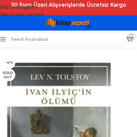
30 Euro Üzeri Alışverişlerde Ücretsiz Kargo
Skip to navigation
Skip to main content
Ana Sayfa
/
Shop
/
Kitaplar
/
Roman
-61%
SOLD
OUT