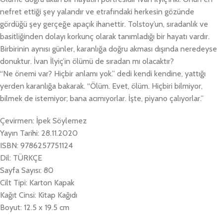
nefret ettiği şey yalandır ve etrafındaki herkesin gözünde
gördüğü şey gerçeğe apaçık ihanettir. Tolstoy’un, sıradanlık ve
basitliğinden dolayı korkunç olarak tanımladığı bir hayatı vardır.
Birbirinin aynısı günler, karanlığa doğru akması dışında neredeyse
donuktur. İvan İlyiç’in ölümü de sıradan mı olacaktır?
“Ne önemi var? Hiçbir anlamı yok.” dedi kendi kendine, yattığı
yerden karanlığa bakarak. “Ölüm. Evet, ölüm. Hiçbiri bilmiyor,
bilmek de istemiyor; bana acımıyorlar. İşte, piyano çalıyorlar.”
Çevirmen: İpek Söylemez
Yayın Tarihi: 28.11.2020
ISBN: 9786257751124
Dil: TÜRKÇE
Sayfa Sayısı: 80
Cilt Tipi: Karton Kapak
Kağıt Cinsi: Kitap Kağıdı
Boyut: 12.5 x 19.5 cm