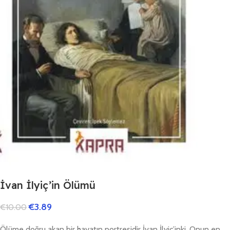
İvan İlyiç’in Ölümü
€
3.89
€
10.00
Ölüme doğru akan bir hayatın portresidir İvan İlyiç’inki. Onun en