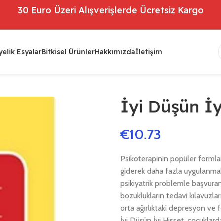
30 Euro Üzeri Alışverişlerde Ücretsiz Kargo
elik Esyalar
Bitkisel Ürünler
Hakkımızda
İletişim
İyi Düşün İy
€
10.73
Psikoterapinin popüler formlar
giderek daha fazla uygulanmakt
psikiyatrik problemle başvuran
bozuklukların tedavi kılavuzla
orta ağırlıktaki depresyon ve 
İyi Düşün İyi Hisset, çocuklar