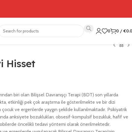
0
0
/
€
0.
i Hisset
ından biri olan Bilişsel Davranışçı Terapi (BDT) son yıllarda
a, etkinliği pek çok araştırma ile gösterilmekte ve bir dizi
 çocuk ve ergenlerde yaygın şekilde kullanılmaktadır. Psikiyatrik
rında anksiyete bozuklukları, obsesif-kompulsif bozukluk, hafif ve
fobilerde öncelikli tedavi yöntemi olarak önerilmektedir.
da ve ergenlerde uygulanacak Bilişsel Davranışçı Terapi’nin