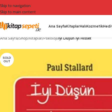
Skip to navigation
Skip to main content
Ana Sayfa
Kitaplar
Halı
Kozmetik
Hediy
Ana Sayfa
/
Shop
/
Kitaplar
/
Psikoloji
/
İyi Düşün İyi Hisset
SOLD
OUT