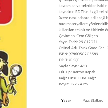
kavramları ve teknikleri hakkın
kaynaktır. BDT’nin özgül teknik
üzere nasıl adapte edileceği ko
bazı materyallere yönlendirili
kullanılan teknik ve fikirlerin 
Çevirmen: Cem Gökçen
Yayın Tarihi: 29.01.2021
Orijinal Adı: Think Good Feel
ISBN: 9786050205589
Dil: TÜRKÇE
Sayfa Sayısı: 480
Cilt Tipi: Karton Kapak
Kağıt Cinsi: 1. Hm. Kağıt
Boyut: 16 x 24 cm
Yazar
Paul Stallard