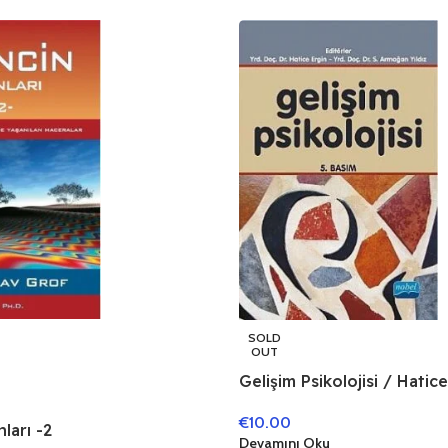
SOLD
OUT
Gelişim Psikolojisi / Hatic
€
10.00
ları -2
Devamını Oku