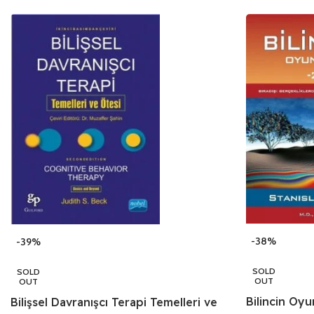
-38%
-39%
SOLD
SOLD
OUT
OUT
Bilincin Oyun
Bilişsel Davranışcı Terapi Temelleri ve