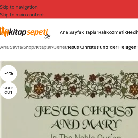
Skip to navigation
Skip to main content
Ana Sayfa
Kitaplar
Halı
Kozmetik
Hediy
Ana Sayfa
/
Shop
/
Kitaplar
/
Genel
/
Jesus Cihristus und der Heilige
-4%
SOLD
OUT