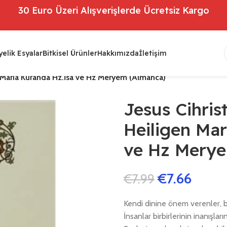
30 Euro Üzeri Alışverişlerde Ücretsiz Kargo
elik Esyalar
Bitkisel Ürünler
Hakkımızda
İletişim
n Maria Kuranda Hz.İsa ve Hz Meryem (Almanca)
Jesus Cihris
Heiligen Mar
ve Hz Mery
€
7.66
€
7.99
Kendi dinine önem verenler, ba
İnsanlar birbirlerinin inanışla