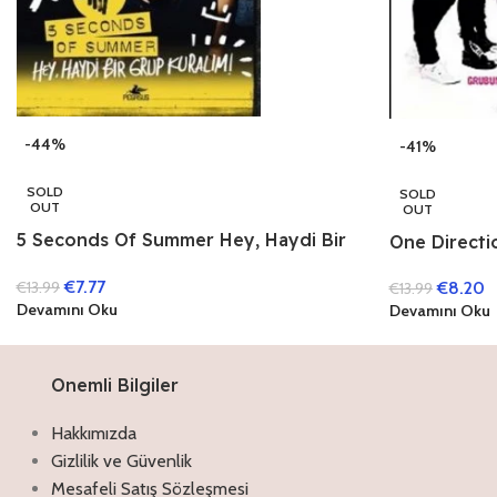
-44%
-41%
SOLD
SOLD
OUT
OUT
5 Seconds Of Summer Hey, Haydi Bir
One Directi
Grup Kuralım!
€
7.77
€
8.20
€
13.99
€
13.99
Devamını Oku
Devamını Oku
Onemli Bilgiler
Hakkımızda
Gizlilik ve Güvenlik
Mesafeli Satış Sözleşmesi