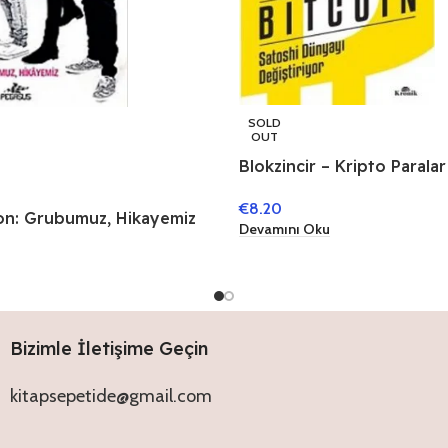
SOLD
OUT
Blokzincir – Kripto Paralar
Satoshi Dünyayı Değiştiri
€
8.20
on: Grubumuz, Hikayemiz
Devamını Oku
Bizimle İletişime Geçin
kitapsepetide@gmail.com