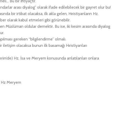
eli… Bu bir ihtiyaçtır.
ndarlar arası diyalog” olarak ifade edilebilecek bir gayret olur bu!
ında bir irtibat olacaksa, ilk akla gelen, Hıristiyanların Hz.
 olarak kabul etmeleri gibi görünebilir.
en Müslüman oldular demektir. Bu ise, iki kesim arasında diyalog
ur.
pılması gereken “bilgilendirme” olmalı.
bir iletişim olacaksa bunun ilk basamağı Hıristiyanları
Kerim’de) Hz. İsa ve Meryem konusunda anlatılanları onlara
ve Hz Meryem