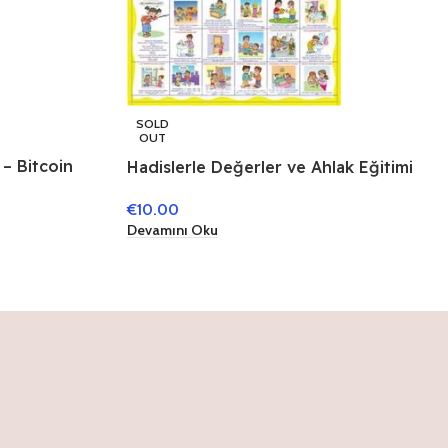
SOLD
OUT
 – Bitcoin
Hadislerle Değerler ve Ahlak Eğitimi
yor
(Poster)
€
10.00
Devamını Oku