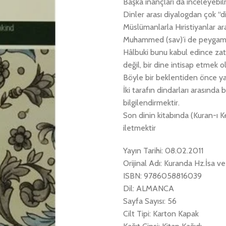
Başka inançları da inceleyebilm
Dinler arası diyalogdan çok “di
Müslümanlarla Hıristiyanlar aras
Muhammed (sav)’i de peygamber
Hâlbuki bunu kabul edince zat
değil, bir dine intisap etmek ol
Böyle bir beklentiden önce ya
İki tarafın dindarları arasında 
bilgilendirmektir.
Son dinin kitabında (Kuran-ı 
iletmektir
Yayın Tarihi: 08.02.2011
Orijinal Adı: Kuranda Hz.İsa 
ISBN: 9786058816039
Dil: ALMANCA
Sayfa Sayısı: 56
Cilt Tipi: Karton Kapak