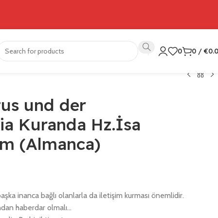
0
0
/
€
0.
tus und der
ia Kuranda Hz.İsa
em (Almanca)
şka inanca bağlı olanlarla da iletişim kurması önemlidir.
rından haberdar olmalı…