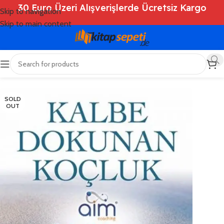
30 Euro Üzeri Alışverişlerde Ücretsiz Kargo
Skip to navigation
Skip to main content
Ana Sayfa
/
Shop
/
Kitaplar
/
Kişisel Gelişim
SOLD
OUT