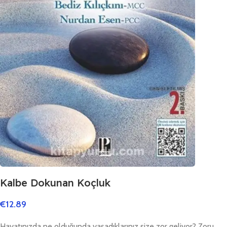
Kalbe Dokunan Koçluk
€
12.89
Hayatınızda ne olduğunda yaşadıklarınız size zor geliyor? Zoru