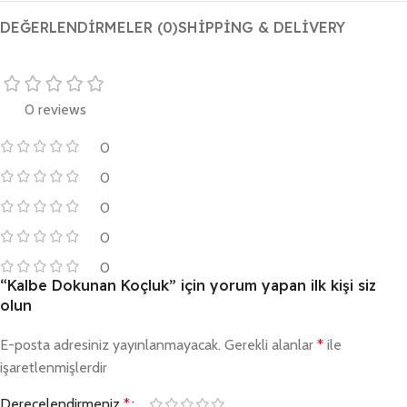
DEĞERLENDIRMELER (0)
SHIPPING & DELIVERY
0 reviews
0
0
0
0
0
“Kalbe Dokunan Koçluk” için yorum yapan ilk kişi siz
olun
E-posta adresiniz yayınlanmayacak.
Gerekli alanlar
*
ile
işaretlenmişlerdir
Derecelendirmeniz
*