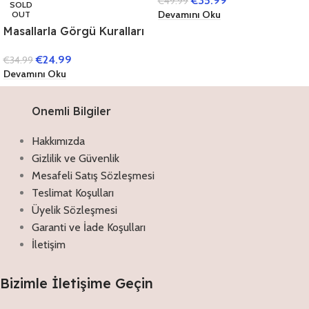
€
35.99
€
49.99
SOLD
Devamını Oku
OUT
Masallarla Görgü Kuralları
Set – (10 Kitap)
€
24.99
€
34.99
Devamını Oku
Onemli Bilgiler
Hakkımızda
Gizlilik ve Güvenlik
Mesafeli Satış Sözleşmesi
Teslimat Koşulları
Üyelik Sözleşmesi
Garanti ve İade Koşulları
İletişim
Bizimle İletişime Geçin