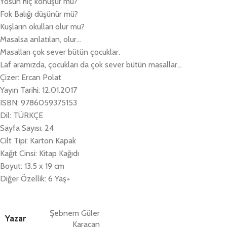
Yosun hiç konuşur mu?
Fok Balığı düşünür mü?
Kuşların okulları olur mu?
Masalsa anlatılan, olur…
Masalları çok sever bütün çocuklar.
Laf aramızda, çocukları da çok sever bütün masallar…
Çizer: Ercan Polat
Yayın Tarihi: 12.01.2017
ISBN: 9786059375153
Dil: TÜRKÇE
Sayfa Sayısı: 24
Cilt Tipi: Karton Kapak
Kağıt Cinsi: Kitap Kağıdı
Boyut: 13.5 x 19 cm
Diğer Özellik: 6 Yaş+
Şebnem Güler
Yazar
Karacan