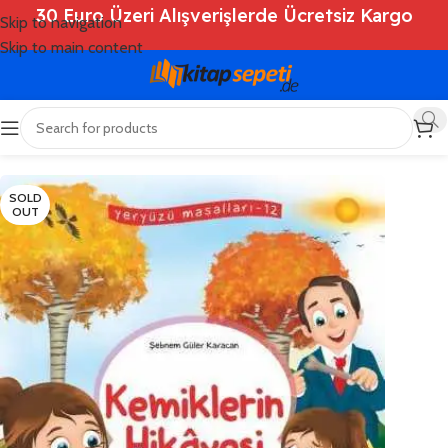
30 Euro Üzeri Alışverişlerde Ücretsiz Kargo
Skip to navigation
Skip to main content
Ana Sayfa
/
Shop
/
Kitaplar
/
Çocuk Kitapları
SOLD
OUT