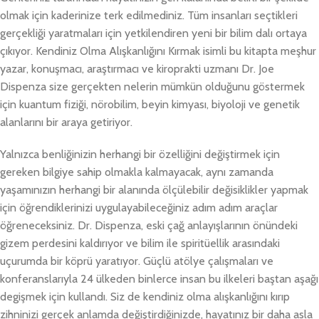
olmak için kaderinize terk edilmediniz. Tüm insanları seçtikleri
gerçekliği yaratmaları için yetkilendiren yeni bir bilim dalı ortaya
çıkıyor. Kendiniz Olma Alışkanlığını Kırmak isimli bu kitapta meşhur
yazar, konuşmacı, araştırmacı ve kiroprakti uzmanı Dr. Joe
Dispenza size gerçekten nelerin mümkün olduğunu göstermek
için kuantum fiziği, nörobilim, beyin kimyası, biyoloji ve genetik
alanlarını bir araya getiriyor.
Yalnızca benliğinizin herhangi bir özelliğini değiştirmek için
gereken bilgiye sahip olmakla kalmayacak, aynı zamanda
yaşamınızın herhangi bir alanında ölçülebilir değisiklikler yapmak
için öğrendiklerinizi uygulayabileceğiniz adım adım araçlar
öğreneceksiniz. Dr. Dispenza, eski çağ anlayışlarının önündeki
gizem perdesini kaldırıyor ve bilim ile spiritüellik arasındaki
uçurumda bir köprü yaratıyor. Güçlü atölye çalışmaları ve
konferanslarıyla 24 ülkeden binlerce insan bu ilkeleri baştan aşağı
degişmek için kullandı. Siz de kendiniz olma alışkanlığını kırıp
zihninizi gerçek anlamda değiştirdiğinizde, hayatınız bir daha asla