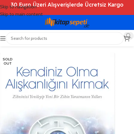
30 Euro Üzeri Alışverişlerde Ücretsiz Kargo
Skip to navigation
Skip to main content
Ana Sayfa
/
Shop
/
Kitaplar
/
Kişisel Gelişim
SOLD
OUT