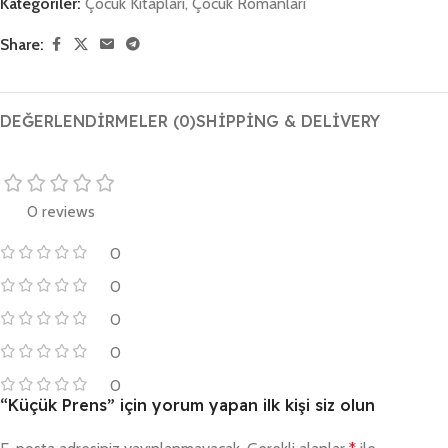
Kategoriler:
Çocuk Kitapları
,
Çocuk Romanları
Share:
DEĞERLENDIRMELER (0)
SHIPPING & DELIVERY
0 reviews
0
0
0
0
0
“Küçük Prens” için yorum yapan ilk kişi siz olun