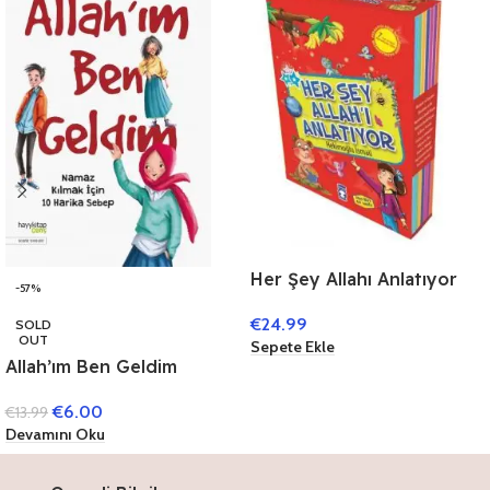
Her Şey Allahı Anlatıyor
-57%
(10 Kitap)
€
24.99
SOLD
OUT
Sepete Ekle
Allah’ım Ben Geldim
€
6.00
€
13.99
Devamını Oku