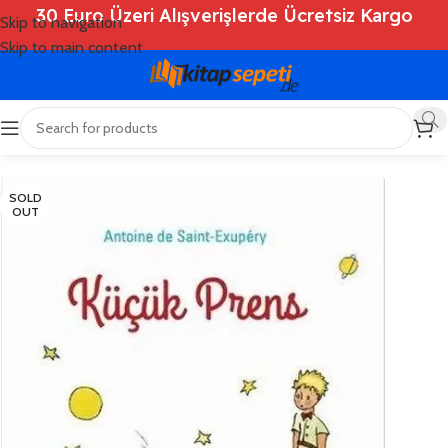
30 Euro Üzeri Alışverişlerde Ücretsiz Kargo
Skip to navigation
Skip to main content
Ana Sayfa
/
Shop
/
Kitaplar
/
Çocuk Kitapları
SOLD
OUT