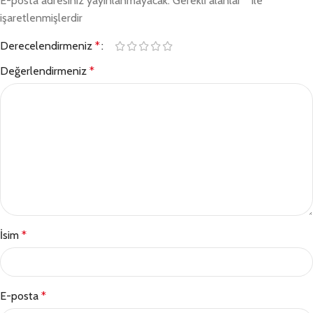
E-posta adresiniz yayınlanmayacak.
Gerekli alanlar
*
ile
işaretlenmişlerdir
Derecelendirmeniz
*
Değerlendirmeniz
*
İsim
*
E-posta
*