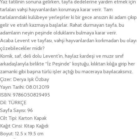
Yaz tatilinin sonuna gelirken, tayfa dedelerine yardım etmek için
tarlaları vahşi hayvanlardan korumaya karar verir. Tam
tarlalarındaki kulübeye yerleşirler ki bir gece ansızın iki adam çıkıp
gelir ve etrafı kazmaya başlarlar. Rahat durmayan tayfa, bu
adamların neyin peşinde olduklarını bulmaya karar verir.
Acaba Levent ve tayfası, vahşi hayvanlardan korkmadan bu olayı
çözebilecekler midir?
Komik, saf, deli dolu Levent’in, haylaz kardeşi ve muzır sınıf
arkadaşlarıyla birlikte “İz Peşinde” koştuğu, kılıktan kılığa girip her
zamanki gibi başına türlü işler açtığı bu maceraya bayılacaksınız.
Çizer: Derya Işık Özbay
Yayın Tarihi: 08.01.2019
ISBN: 9786050829495
Dil: TÜRKÇE
Sayfa Sayısı: 96
Cilt Tipi: Karton Kapak
Kağıt Cinsi: Kitap Kağıdı
Boyut: 12.5 x 19.5 cm