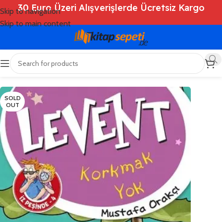
30 Euro Üzeri Alışverişlerde Ücretsiz Kargo
Skip to navigation
Skip to main content
Ana Sayfa
/
Shop
/
Kitaplar
/
Çocuk Kitapları
SOLD
OUT