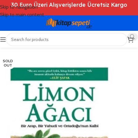
30 Euro Üzeri Alışverişlerde Ücretsiz Kargo
Skip to navigation
Skip to main content
Ana Sayfa
/
Shop
/
Kitaplar
/
Roman
SOLD
OUT