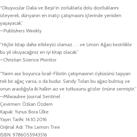
“Okuyucular Dalia ve Beşir’in zorluklarla dolu dostluklarını
izleyerek, dünyanın en inatçı çatışmasını içlerinde yeniden
yaşayacak.”
—Publishers Weekly
“Hiçbir kitap daha etkileyici olamaz . . . ve Limon Ağacı kesinlikle
bu yıl okuyacağınız en iyi kitap olacak.”
—Christian Science Monitor
“Yarım asır boyunca İsrail-Filistin çatışmasının öyküsünü taşıyan
tek bir ağaç varsa, o da budur. Sandy Tolan bu ağacı bulmuş ve
onun aracılığıyla iki halkın acı ve tutkusunu gözler önüne sermiştir.”
—Milwaukee Journal Sentinel
Çevirmen: Özkan Özdem
Kapak: Yunus Bora Ülke
Yayın Tarihi: 14.10.2016
Orijinal Adı: The Lemon Tree
ISBN: 9786055943516