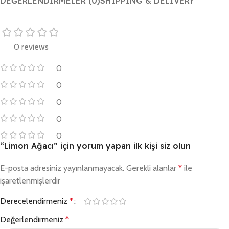
DEĞERLENDIRMELER (0)
SHIPPING & DELIVERY
0 reviews
0
0
0
0
0
“Limon Ağacı” için yorum yapan ilk kişi siz olun
E-posta adresiniz yayınlanmayacak.
Gerekli alanlar
*
ile
işaretlenmişlerdir
Derecelendirmeniz
*
Değerlendirmeniz
*