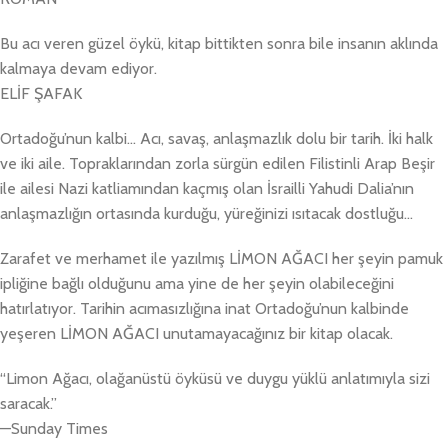
Bu acı veren güzel öykü, kitap bittikten sonra bile insanın aklında
kalmaya devam ediyor.
ELİF ŞAFAK
Ortadoğu’nun kalbi… Acı, savaş, anlaşmazlık dolu bir tarih. İki halk
ve iki aile. Topraklarından zorla sürgün edilen Filistinli Arap Beşir
ile ailesi Nazi katliamından kaçmış olan İsrailli Yahudi Dalia’nın
anlaşmazlığın ortasında kurduğu, yüreğinizi ısıtacak dostluğu…
Zarafet ve merhamet ile yazılmış LİMON AĞACI her şeyin pamuk
ipliğine bağlı olduğunu ama yine de her şeyin olabileceğini
hatırlatıyor. Tarihin acımasızlığına inat Ortadoğu’nun kalbinde
yeşeren LİMON AĞACI unutamayacağınız bir kitap olacak.
“Limon Ağacı, olağanüstü öyküsü ve duygu yüklü anlatımıyla sizi
saracak.”
—Sunday Times