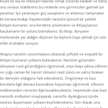
böyle bir kişi ile etkileşim halinde olmak zorunda kalabilir ve hatta
onu seviyor olabilirsiniz bu nedenle onu görmezden gelmek işe
yaramaz. İşe yaramayan güç savaşlarını ve anlamsız tartışmaları
bir kenara bırakıp; hayatınızdaki narsistle işlevsel bir şekilde
iletişim kurmanın, ona kendinizi anlatmanın ve ihtiyaçlarınızı
karşılamanın bir yolunu bulmalısınız. Bu kitap, dünyanın
merkezinde yer aldığını düşünen bu kişilerle başa çıkmak için size
etkili stratejiler sunuyor.
Kitapta narsistin savunmalarını atlatarak şefkatli ve empatik bir
iletişim kurmanın yollarını bulacaksınız. Narsistin gözünden
dünyanın nasıl göründüğünü öğrenecek, onun başa çıkma stillerini
ve çoğu zaman bir narsist olmanın nasıl üzücü ve yalnız bırakan
bir deneyim olduğunu fark edeceksiniz. Öngörmeyi ve bazı
konularla ilgili damara basmaktan kaçınmayı öğrenerek, öfkesini
tetiklemeden narsistle ilişki kurabileceksiniz. Hepimizde olan bazı
narsistik endişeleri onaylayarak, narsistle diyaloğunuz içinde
sesinizi duyurmanın yollarını keşfedeceksiniz. Son olarak, ona