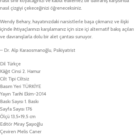
nasıl sınır koyacağınızı ve kabul edilemez bir davranış karşısında
nasıl çizgiyi çekeceğinizi öğreneceksiniz.
Wendy Behary, hayatınızdaki narsistlerle başa çıkmanız ve ilişki
içinde ihtiyaçlarınızı karşılamanız için size içi alternatif bakış açıları
ve davranışlarla dolu bir alet çantası sunuyor.
– Dr. Alp Karaosmanoğlu, Psikiyatrist
Dil Türkçe
Kâğıt Cinsi 2. Hamur
Cilt Tipi Ciltsiz
Basım Yeri TÜRKİYE
Yayın Tarihi Ekim-2014
Baskı Sayısı 1. Baskı
Sayfa Sayısı 176
Ölçü 13,5×19,5 cm
Editör Miray Şaşıoğlu
Çeviren Melis Caner