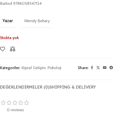
Barkod 9786058547124
Yazar
Wendy Behary
Stokta yok
Kategoriler:
Kişisel Gelişim
,
Psikoloji
Share:
DEĞERLENDIRMELER (0)
SHIPPING & DELIVERY
0 reviews