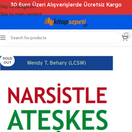
30 Euro Üzeri Alışverişlerde Ücretsiz Kargo
Skip to navigation
Skip to main content
Ana Sayfa
/
Shop
/
Kitaplar
/
Kişisel Gelişim
SOLD
OUT