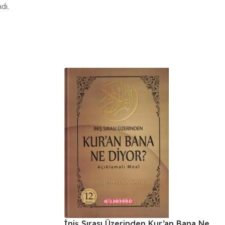
dı.
İniş Sırası Üzerinden Kur’an Bana Ne