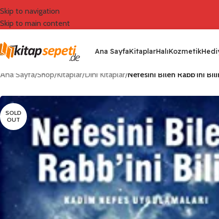
Skip to navigation
Skip to main content
Ana Sayfa
Kitaplar
Halı
Kozmetik
Hediy
Ana Sayfa
/
Shop
/
Kitaplar
/
Dini Kitaplar
/
Nefesini Bilen Rabb’ini Bili
SOLD
OUT