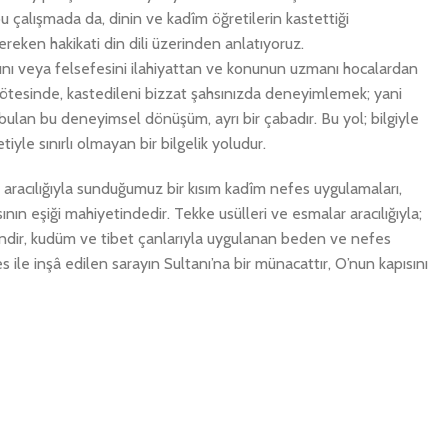
bu çalışmada da, dinin ve kadîm öğretilerin kastettiği
eken hakikati din dili üzerinden anlatıyoruz.
yatını veya felsefesini ilahiyattan ve konunun uzmanı hocalardan
in ötesinde, kastedileni bizzat şahsınızda deneyimlemek; yani
lan bu deneyimsel dönüşüm, ayrı bir çabadır. Bu yol; bilgiyle
etiyle sınırlı olmayan bir bilgelik yoludur.
 aracılığıyla sunduğumuz bir kısım kadîm nefes uygulamaları,
nın eşiği mahiyetindedir. Tekke usülleri ve esmalar aracılığıyla;
endir, kudüm ve tibet çanlarıyla uygulanan beden ve nefes
 ile inşâ edilen sarayın Sultanı’na bir münacattır, O’nun kapısını