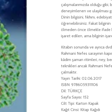
çalışmalarımızda olduğu gibi, 
deneyimlenen ve ulaşılması ger
Dinin bilgisini, fıkhını, edebi
öğrenebilirsiniz. Fakat bilgin
ölmeden önce ölmekle ifade bu
işaret edilen, ama bilginin işar
Kitabın sonunda ve ayrıca dvd
Rahmani Nefes sarayının kapısı
kâdim şaman ritimleri, ney, b
teknikleri ancak Rahmani Nefes
çalmaktır.
Yayın Tarihi: 02.06.2017
ISBN: 9786059311106
Dil: TÜRKÇE
Sayfa Sayısı: 152
Cilt Tipi: Karton Kapak
Kağıt Cinsi: Kitap Kağıdı