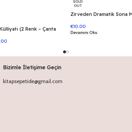
SOLD
OUT
Zirveden Dramatik Sona 
Sultanlar
€
10.00
 Külliyatı (2 Renk – Çanta
Devamını Oku
Deri Cilt)
.00
Bizimle İletişime Geçin
kitapsepetide@gmail.com