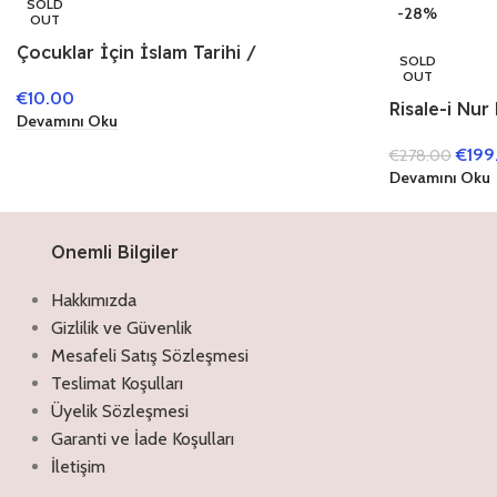
SOLD
-28%
OUT
Çocuklar İçin İslam Tarihi /
SOLD
Peygamberimizin Hayatı (Çevirmeli 24
OUT
€
10.00
Kitap)
Risale-i Nur
Devamını Oku
Boy -Termo 
€
199
€
278.00
Devamını Oku
Onemli Bilgiler
Hakkımızda
Gizlilik ve Güvenlik
Mesafeli Satış Sözleşmesi
Teslimat Koşulları
Üyelik Sözleşmesi
Garanti ve İade Koşulları
İletişim