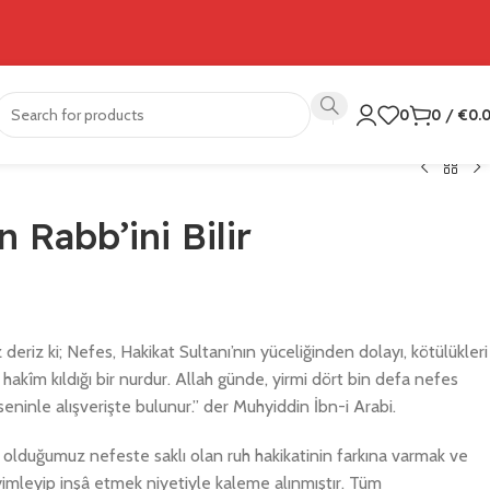
0
0
/
€
0.
n Rabb’ini Bilir
 deriz ki; Nefes, Hakikat Sultanı’nın yüceliğinden dolayı, kötülükleri
hakîm kıldığı bir nurdur. Allah günde, yirmi dört bin defa nefes
, seninle alışverişte bulunur.” der Muhyiddin İbn-i Arabi.
 olduğumuz nefeste saklı olan ruh hakikatinin farkına varmak ve
mleyip inşâ etmek niyetiyle kaleme alınmıştır. Tüm