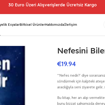
30 Euro Üzeri Alışverişlerde Ücretsiz Kargo
elik Esyalar
Bitkisel Ürünler
Hakkımızda
İletişim
r
Nefesini Bile
€
19.94
“‘Nefes nedir?’ diye sorarsanız
söndürmek için kalpteki ateşe 
aracılığıyla seni ziyarete gelir
Bu kitap, her an alıp vermekte
bunu bizzat şahsımızda deneyi