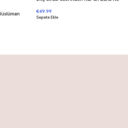
Diyor Açıklamalı Meal Veli Tahir
€
49.99
Erdoğan
Müslüman
Sepete Ekle