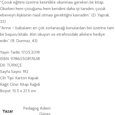
“Çocuk eğitimi üzerine kesinlikle okunması gereken bir kitap.
Okurken hem çocuğumu hem kendimi daha iyi tanıdım, çocuk
ebeveyn ilişkisinin nasıl olması gerektiğini kavradım.” (D. Yaprak,
32)
“Anne – babaların en çok zorlanacağı konulardan biri üzerine tam
bir başucu kitabı. Alın okuyun ve etrafınızdaki ailelere hediye
edin.” (R. Durmaz, 43)
Yayın Tarihi: 17.05.2019
ISBN: 9786050817638
Dil: TÜRKÇE
Sayfa Sayısı: 192
Cilt Tipi: Karton Kapak
Kağıt Cinsi: Kitap Kağıdı
Boyut: 15.5 x 21.5 cm
Pedagog Adem
Yazar
Güneş