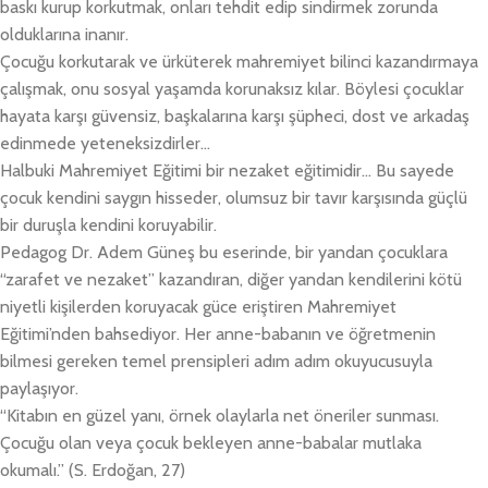
baskı kurup korkutmak, onları tehdit edip sindirmek zorunda
olduklarına inanır.
Çocuğu korkutarak ve ürküterek mahremiyet bilinci kazandırmaya
çalışmak, onu sosyal yaşamda korunaksız kılar. Böylesi çocuklar
hayata karşı güvensiz, başkalarına karşı şüpheci, dost ve arkadaş
edinmede yeteneksizdirler…
Halbuki Mahremiyet Eğitimi bir nezaket eğitimidir… Bu sayede
çocuk kendini saygın hisseder, olumsuz bir tavır karşısında güçlü
bir duruşla kendini koruyabilir.
Pedagog Dr. Adem Güneş bu eserinde, bir yandan çocuklara
“zarafet ve nezaket” kazandıran, diğer yandan kendilerini kötü
niyetli kişilerden koruyacak güce eriştiren Mahremiyet
Eğitimi’nden bahsediyor. Her anne-babanın ve öğretmenin
bilmesi gereken temel prensipleri adım adım okuyucusuyla
paylaşıyor.
“Kitabın en güzel yanı, örnek olaylarla net öneriler sunması.
Çocuğu olan veya çocuk bekleyen anne-babalar mutlaka
okumalı.” (S. Erdoğan, 27)