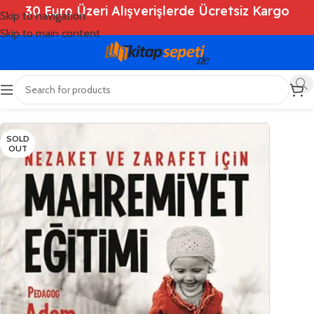
30 Euro Üzeri Alışverişlerde Ücretsiz Kargo
Skip to navigation
Skip to main content
Ana Sayfa
/
Shop
/
Kitaplar
/
Kişisel Gelişim
SOLD
OUT