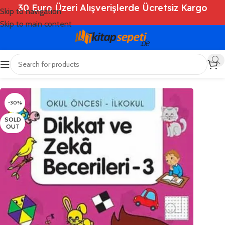
30 Euro Üzeri Alışverişlerde Ücretsiz Kargo
Skip to navigation
Skip to main content
Ana Sayfa
/
Shop
/
Kitaplar
/
Çocuk Kitapları
-30%
SOLD
OUT