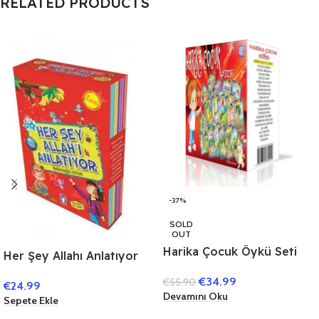
RELATED PRODUCTS
-37%
SOLD
OUT
Harika Çocuk Öykü Seti
Her Şey Allahı Anlatıyor
(40 Kitap)
(10 Kitap)
€
34.99
€
55.90
€
24.99
Devamını Oku
Sepete Ekle