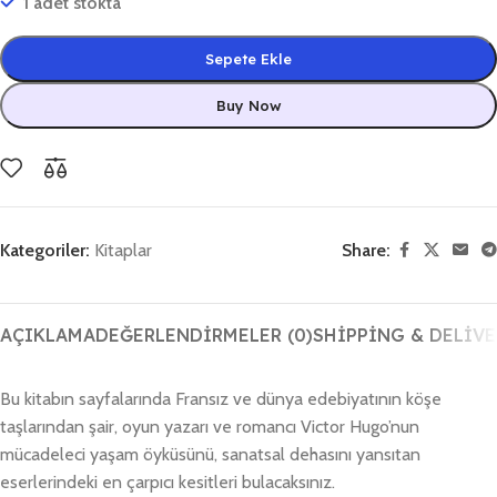
1 adet stokta
Sepete Ekle
Buy Now
Kategoriler:
Kitaplar
Share:
AÇIKLAMA
DEĞERLENDIRMELER (0)
SHIPPING & DELIVE
Bu kitabın sayfalarında Fransız ve dünya edebiyatının köşe
taşlarından şair, oyun yazarı ve romancı Victor Hugo’nun
mücadeleci yaşam öyküsünü, sanatsal dehasını yansıtan
eserlerindeki en çarpıcı kesitleri bulacaksınız.