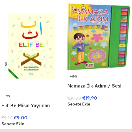
-49%
Namaza İlk Adım / Sesli
Kitap
-9%
€
19.90
€
39.00
Sepete Ekle
Elif Be Misal Yayınları
€
9.00
€
9.90
Sepete Ekle