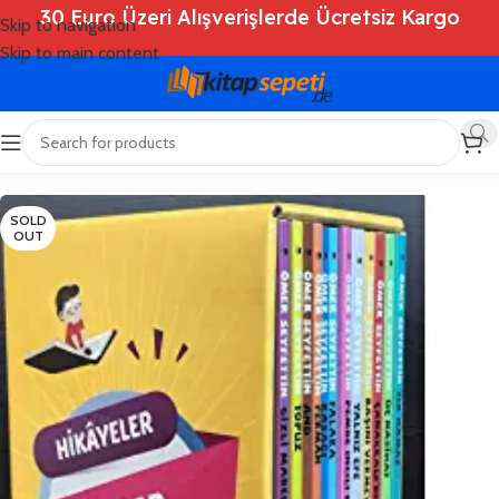
30 Euro Üzeri Alışverişlerde Ücretsiz Kargo
Skip to navigation
Skip to main content
Ana Sayfa
/
Shop
/
Kitaplar
/
Çocuk Kitapları
SOLD
OUT