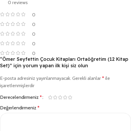
0 reviews
0
0
0
0
0
“Ömer Seyfettin Çocuk Kitapları Ortaöğretim (12 Kitap
Set)” için yorum yapan ilk kişi siz olun
E-posta adresiniz yayınlanmayacak.
Gerekli alanlar
*
ile
işaretlenmişlerdir
Derecelendirmeniz
*
Değerlendirmeniz
*