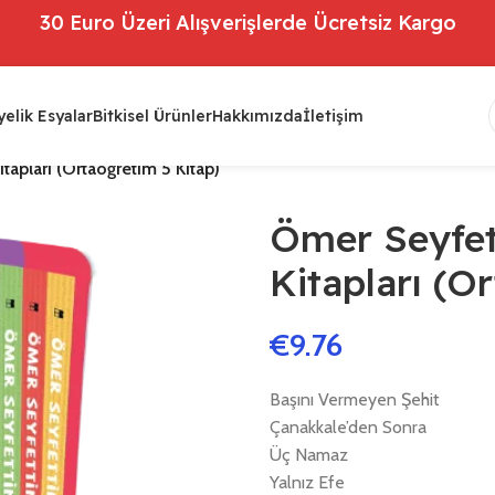
30 Euro Üzeri Alışverişlerde Ücretsiz Kargo
elik Esyalar
Bitkisel Ürünler
Hakkımızda
İletişim
tapları (Ortaöğretim 5 Kitap)
Ömer Seyfet
Kitapları (O
€
9.76
Başını Vermeyen Şehit
Çanakkale’den Sonra
Üç Namaz
Yalnız Efe