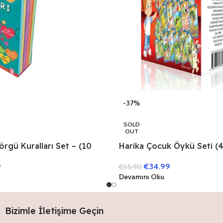
-37%
SOLD
OUT
Harika Çocuk Öykü Seti (4
örgü Kuralları Set – (10
€
34.99
9
€
55.90
Devamını Oku
Bizimle İletişime Geçin