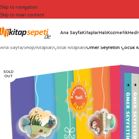
Skip to navigation
Skip to main content
Ana Sayfa
Kitaplar
Halı
Kozmetik
Hediy
Ana Sayfa
/
Shop
/
Kitaplar
/
Çocuk Kitapları
/
Ömer Seyfettin Çocuk Ki
SOLD
OUT