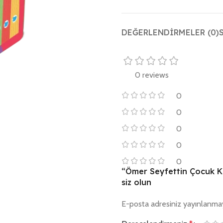
DEĞERLENDIRMELER (0)
0 reviews
0
0
0
0
0
“Ömer Seyfettin Çocuk Kit
siz olun
E-posta adresiniz yayınlanma