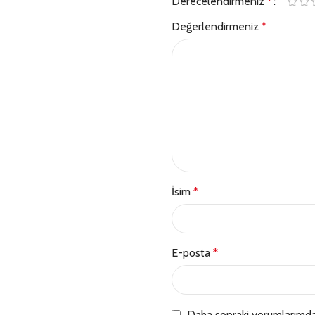
Derecelendirmeniz
*
Değerlendirmeniz
*
İsim
*
E-posta
*
Daha sonraki yorumlarımda 