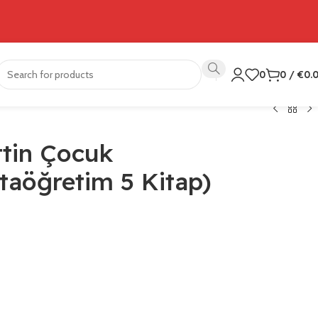
0
0
/
€
0.
tin Çocuk
rtaöğretim 5 Kitap)