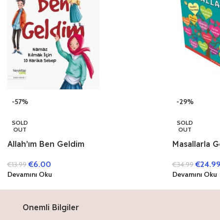
-57%
-29%
SOLD
SOLD
OUT
OUT
Allah’ım Ben Geldim
Masallarla G
Kitap)
€
6.00
€
24.9
€
13.99
€
34.99
Devamını Oku
Devamını Oku
Onemli Bilgiler