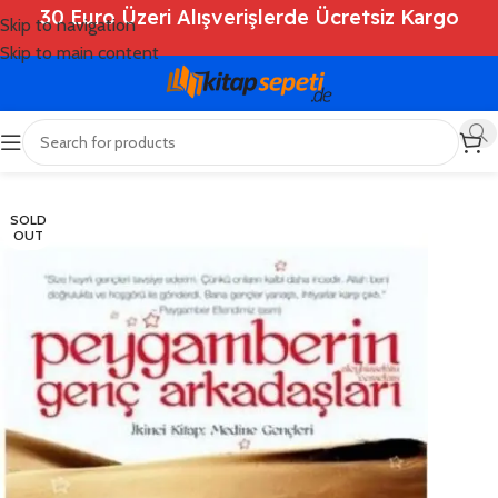
30 Euro Üzeri Alışverişlerde Ücretsiz Kargo
Skip to navigation
Skip to main content
Ana Sayfa
/
Shop
/
Kitaplar
/
Dini Kitaplar
SOLD
OUT