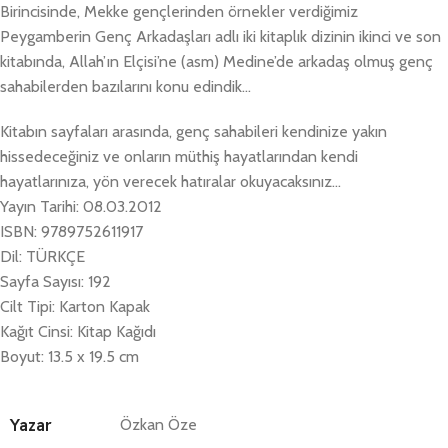
Birincisinde, Mekke gençlerinden örnekler verdiğimiz
Peygamberin Genç Arkadaşları adlı iki kitaplık dizinin ikinci ve son
kitabında, Allah’ın Elçisi’ne (asm) Medine’de arkadaş olmuş genç
sahabilerden bazılarını konu edindik…
Kitabın sayfaları arasında, genç sahabileri kendinize yakın
hissedeceğiniz ve onların müthiş hayatlarından kendi
hayatlarınıza, yön verecek hatıralar okuyacaksınız…
Yayın Tarihi: 08.03.2012
ISBN: 9789752611917
Dil: TÜRKÇE
Sayfa Sayısı: 192
Cilt Tipi: Karton Kapak
Kağıt Cinsi: Kitap Kağıdı
Boyut: 13.5 x 19.5 cm
Yazar
Özkan Öze