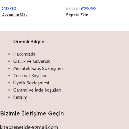
Tunahan (Kuddise Sirruh)
Renk Yeşil
€
10.00
€
29.99
€
49.00
ve Hatıralarım
Mühürlü),KURAN’I
Devamını Oku
Sepete Ekle
KERİM,23 x 34 cm
Onemli Bilgiler
Hakkımızda
Gizlilik ve Güvenlik
Mesafeli Satış Sözleşmesi
Teslimat Koşulları
Üyelik Sözleşmesi
Garanti ve İade Koşulları
İletişim
Bizimle İletişime Geçin
kitapsepetide@gmail.com