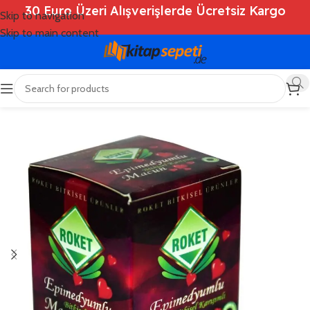
30 Euro Üzeri Alışverişlerde Ücretsiz Kargo
Skip to navigation
Skip to main content
Ana Sayfa
/
Shop
/
Kitaplar
/
Genel