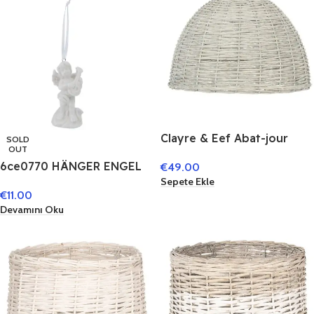
Clayre & Eef Abat-jour
SOLD
OUT
Pendentif 6RO0302 Ø
6ce0770 HÄNGER ENGEL
€
49.00
47*32 cm
5X4X8 CM
Sepete Ekle
€
11.00
Devamını Oku