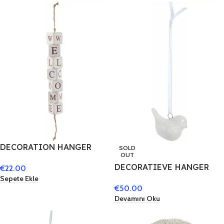
DECORATION HANGER
SOLD
OUT
WELCOME CLAYRE & EEF
DECORATIEVE HANGER
€
22.00
6H1638 – 4X4X31 CM
VOGEL – 6CE0691 CLAYRE
Sepete Ekle
ANTIQUE WHITE
€
50.00
EEF WIT
Devamını Oku