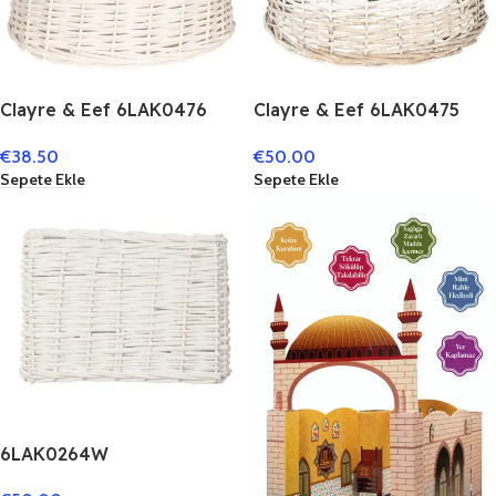
Clayre & Eef 6LAK0476
Clayre & Eef 6LAK0475
White Rattan Lampshade
Grey Rattan Lampshade
€
38.50
€
50.00
Sepete Ekle
Sepete Ekle
6LAK0264W
LAMPENSCHIRM RATTAN