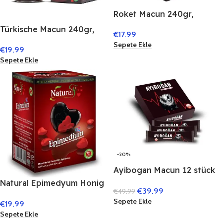
Roket Macun 240gr,
Epimedyum
Türkische Macun 240gr,
€
17.99
Honig,Macun,Temra Macun
Epimedyum
Sepete Ekle
€
19.99
Honig,Macun,Temra Macun
Sepete Ekle
-20%
Ayibogan Macun 12 stück
Stick
Natural Epimedyum Honig
€
39.99
€
49.99
240 gr
Sepete Ekle
€
19.99
Sepete Ekle