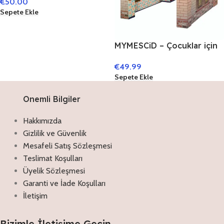
€
50.00
WEISS CA. 38 X 38 X 27 CM
Sepete Ekle
E27
MYMESCiD – Çocuklar için
Mescid Maketi
€
49.99
Sepete Ekle
Onemli Bilgiler
Hakkımızda
Gizlilik ve Güvenlik
Mesafeli Satış Sözleşmesi
Teslimat Koşulları
Üyelik Sözleşmesi
Garanti ve İade Koşulları
İletişim
Bizimle İletişime Geçin