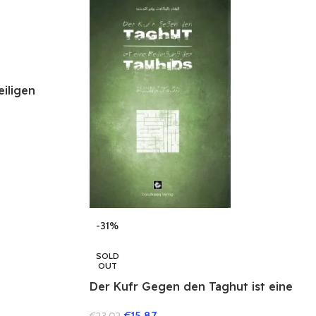
eiligen
 Hz Meryem
-31%
SOLD
OUT
Der Kufr Gegen den Taghut ist eine
Bedingung des Tauhids
€
15.87
€
23.02