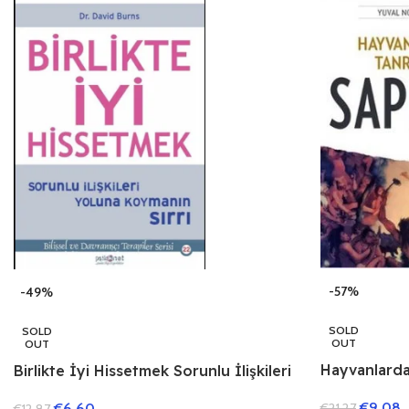
-57%
-49%
SOLD
SOLD
OUT
OUT
Hayvanlarda
Birlikte İyi Hissetmek Sorunlu İlişkileri
Türünün Kısa
Yoluna Koymanın Sırrı
€
9.08
€
6.60
€
21.27