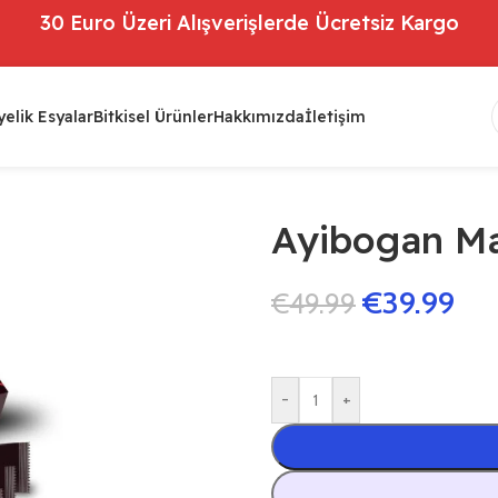
30 Euro Üzeri Alışverişlerde Ücretsiz Kargo
elik Esyalar
Bitkisel Ürünler
Hakkımızda
İletişim
Ayibogan Ma
€
39.99
€
49.99
-
+