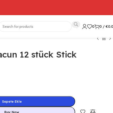
0
0
/
€
0.
cun 12 stück Stick
Sepete Ekle
Buy Now