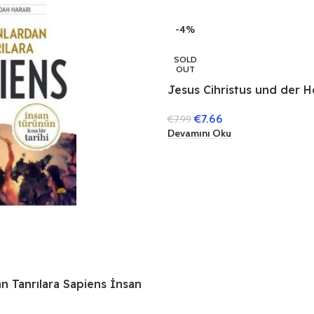
-4%
SOLD
OUT
Jesus Cihristus und der H
Maria Kuranda Hz.İsa ve
€
7.66
€
7.99
(Almanca)
Devamını Oku
n Tanrılara Sapiens İnsan
 Bir Tarihi