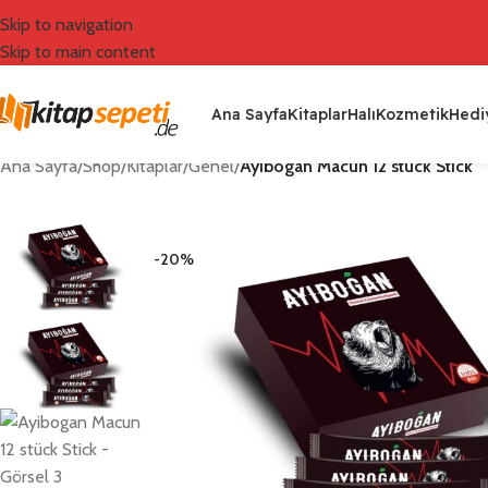
Skip to navigation
Skip to main content
Ana Sayfa
Kitaplar
Halı
Kozmetik
Hediy
Ana Sayfa
/
Shop
/
Kitaplar
/
Genel
/
Ayibogan Macun 12 stück Stick
-20%