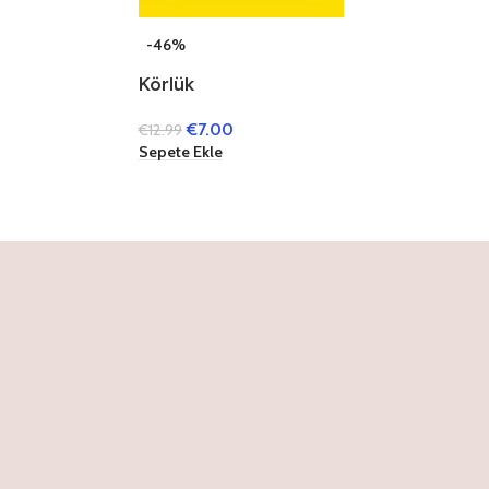
-46%
Körlük
€
7.00
€
12.99
Sepete Ekle