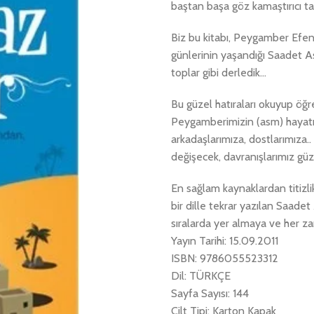
baştan başa göz kamaştırıcı tab
Biz bu kitabı, Peygamber Efend
günlerinin yaşandığı Saadet As
toplar gibi derledik…
Bu güzel hatıraları okuyup öğr
Peygamberimizin (asm) hayatı
arkadaşlarımıza, dostlarımıza..
değişecek, davranışlarımız gü
En sağlam kaynaklardan titizli
bir dille tekrar yazılan Saade
sıralarda yer almaya ve her z
Yayın Tarihi: 15.09.2011
ISBN: 9786055523312
Dil: TÜRKÇE
Sayfa Sayısı: 144
Cilt Tipi: Karton Kapak