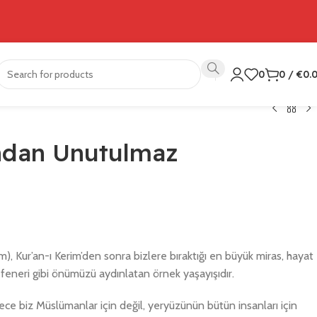
0
0
/
€
0.
ndan Unutulmaz
, Kur’an-ı Kerim’den sonra bizlere bıraktığı en büyük miras, hayat
z feneri gibi önümüzü aydınlatan örnek yaşayışıdır.
e biz Müslümanlar için değil, yeryüzünün bütün insanları için