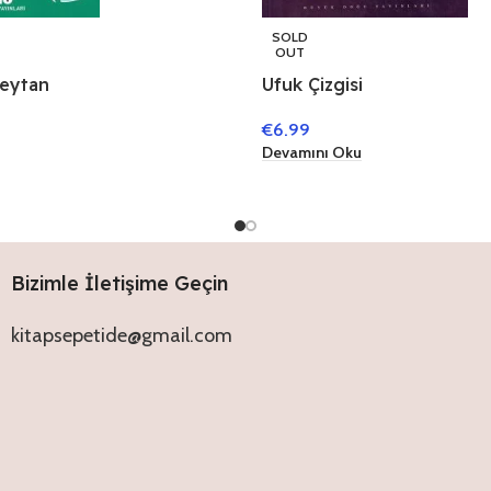
SOLD
OUT
Şeytan
Ufuk Çizgisi
€
6.99
Devamını Oku
Bizimle İletişime Geçin
kitapsepetide@gmail.com