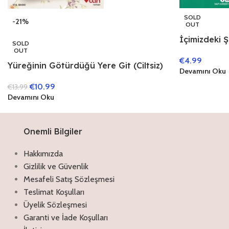
SOLD
-21%
OUT
İçimizdeki 
SOLD
OUT
€
4.99
Yüreğinin Götürdüğü Yere Git (Ciltsiz)
Devamını Oku
€
10.99
€
13.99
Devamını Oku
Onemli Bilgiler
Hakkımızda
Gizlilik ve Güvenlik
Mesafeli Satış Sözleşmesi
Teslimat Koşulları
Üyelik Sözleşmesi
Garanti ve İade Koşulları