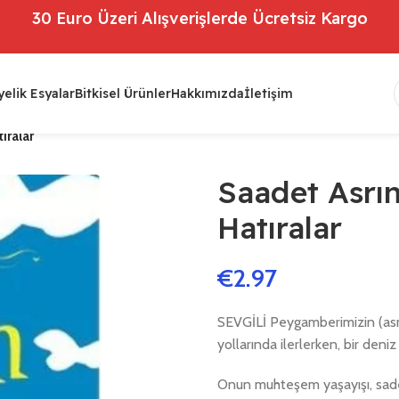
30 Euro Üzeri Alışverişlerde Ücretsiz Kargo
elik Esyalar
Bitkisel Ürünler
Hakkımızda
İletişim
ıralar
Saadet Asrı
Hatıralar
€
2.97
SEVGİLİ Peygamberimizin (asm)
yollarında ilerlerken, bir deni
Onun muhteşem yaşayışı, sadec