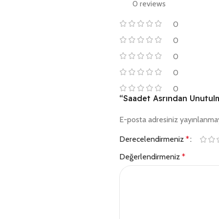
0 reviews
0
0
0
0
0
“Saadet Asrından Unutulma
E-posta adresiniz yayınlanma
Derecelendirmeniz
*
Değerlendirmeniz
*