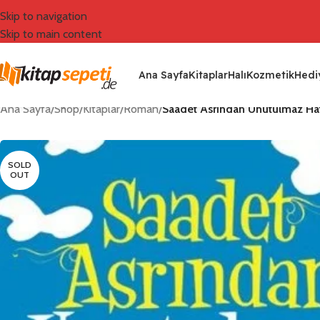
Skip to navigation
Skip to main content
Ana Sayfa
Kitaplar
Halı
Kozmetik
Hediy
Ana Sayfa
/
Shop
/
Kitaplar
/
Roman
/
Saadet Asrından Unutulmaz Hat
SOLD
OUT