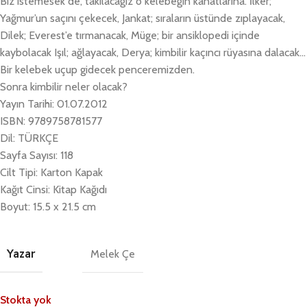
Biz istemesek de, takılacağız o kelebeğin kanatlarına. İlker;
Yağmur’un saçını çekecek, Jankat; sıraların üstünde zıplayacak,
Dilek; Everest’e tırmanacak, Müge; bir ansiklopedi içinde
kaybolacak Işıl; ağlayacak, Derya; kimbilir kaçıncı rüyasına dalacak…
Bir kelebek uçup gidecek penceremizden.
Sonra kimbilir neler olacak?
Yayın Tarihi: 01.07.2012
ISBN: 9789758781577
Dil: TÜRKÇE
Sayfa Sayısı: 118
Cilt Tipi: Karton Kapak
Kağıt Cinsi: Kitap Kağıdı
Boyut: 15.5 x 21.5 cm
Yazar
Melek Çe
Stokta yok