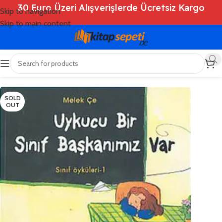
30 Euro Üzeri Alışverişlerde Ücretsiz Kargo
Skip to navigation
Skip to main content
Ana Sayfa
/
Shop
/
Kitaplar
/
Çocuk Kitapları
SOLD
OUT