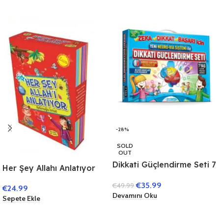
-28%
SOLD
OUT
Dikkati Güçlendirme Seti 7
Her Şey Allahı Anlatıyor
Yaş (3 Kitap)
(10 Kitap)
€
35.99
€
49.99
€
24.99
Devamını Oku
Sepete Ekle