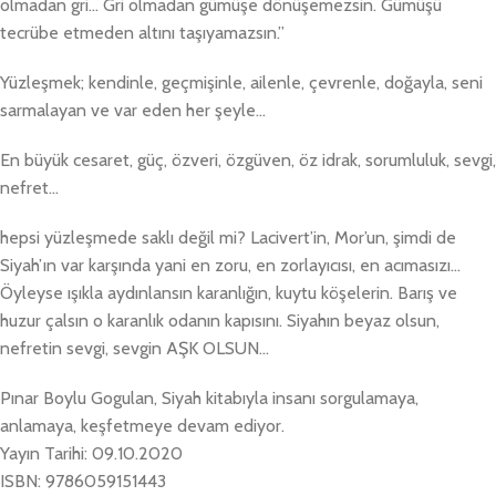
olmadan gri… Gri olmadan gümüşe dönüşemezsin. Gümüşü
tecrübe etmeden altını taşıyamazsın.”
Yüzleşmek; kendinle, geçmişinle, ailenle, çevrenle, doğayla, seni
sarmalayan ve var eden her şeyle…
En büyük cesaret, güç, özveri, özgüven, öz idrak, sorumluluk, sevgi,
nefret…
hepsi yüzleşmede saklı değil mi? Lacivert’in, Mor’un, şimdi de
Siyah’ın var karşında yani en zoru, en zorlayıcısı, en acımasızı…
Öyleyse ışıkla aydınlansın karanlığın, kuytu köşelerin. Barış ve
huzur çalsın o karanlık odanın kapısını. Siyahın beyaz olsun,
nefretin sevgi, sevgin AŞK OLSUN…
Pınar Boylu Gogulan, Siyah kitabıyla insanı sorgulamaya,
anlamaya, keşfetmeye devam ediyor.
Yayın Tarihi: 09.10.2020
ISBN: 9786059151443