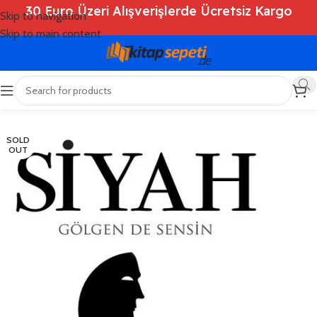
30 Euro Üzeri Alışverişlerde Ücretsiz Kargo
Skip to navigation
Skip to main content
Ana Sayfa
/
Shop
/
Kitaplar
/
Kişisel Gelişim
SOLD
OUT