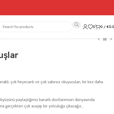
0
0
/
€
0.
uşlar
raklı, çok heyecanlı ve çok sabırsız okuyucuları, bir kez daha
ökyüzünü paylaştığımız kanatlı dostlarımızın dünyasında
ma gerçekten çok acayip bir yolculuğa çıkacağız…