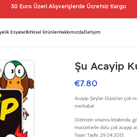
30 Euro Üzeri Alışverişlerde Ücretsiz Kargo
elik Esyalar
Bitkisel Ürünler
Hakkımızda
İletişim
Şu Acayip K
€
7.80
Acayip Şeyler Dizisi’nin çok me
merhaba!
Dizimizin onuncu kitabında, g
mucizelerle dolu çok acayip a
Yayın Tarihi: 29.04.2013