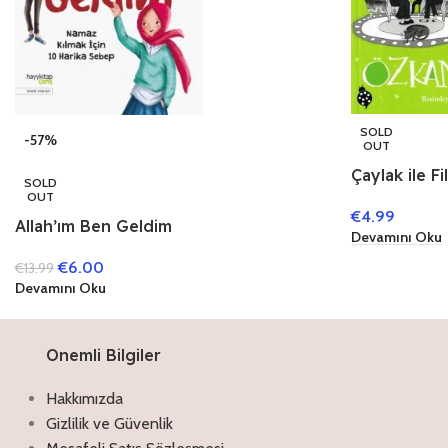
SOLD
-57%
OUT
Çaylak ile F
SOLD
OUT
€
4.99
Allah’ım Ben Geldim
Devamını Oku
€
6.00
€
13.99
Devamını Oku
Onemli Bilgiler
Hakkımızda
Gizlilik ve Güvenlik