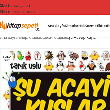
Skip to navigation
Skip to main content
Ana Sayfa
Kitaplar
Halı
Kozmetik
Hediy
Ana Sayfa
/
Shop
/
Kitaplar
/
Çocuk Kitapları
/
Şu Acayip Kuşlar
SOLD
OUT