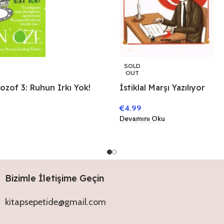
SOLD
OUT
ilozof 3: Ruhun Irkı Yok!
İstiklal Marşı Yazılıyor
€
4.99
Devamını Oku
Bizimle İletişime Geçin
kitapsepetide@gmail.com