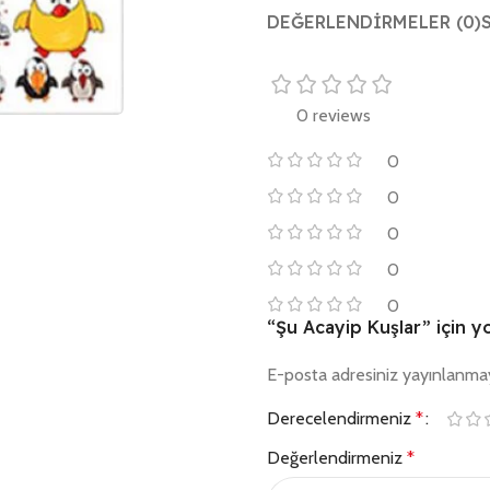
DEĞERLENDIRMELER (0)
0 reviews
0
0
0
0
0
“Şu Acayip Kuşlar” için yo
E-posta adresiniz yayınlanma
Derecelendirmeniz
*
Değerlendirmeniz
*