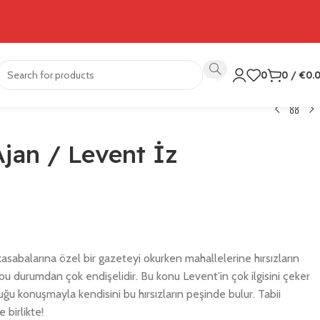
0
0
/
€
0.
Ajan / Levent İz
kasabalarına özel bir gazeteyi okurken mahallelerine hırsızların
 bu durumdan çok endişelidir. Bu konu Levent’in çok ilgisini çeker
uğu konuşmayla kendisini bu hırsızların peşinde bulur. Tabii
 birlikte!