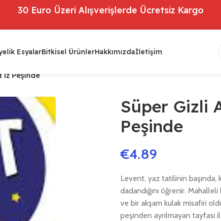
30 Euro Üzeri Alışverişlerde Ücretsiz Kargo
elik Esyalar
Bitkisel Ürünler
Hakkımızda
İletişim
t İz Peşinde
Süper Gizli 
Peşinde
€
4.89
Levent, yaz tatilinin başında, 
dadandığını öğrenir. Mahalleli
ve bir akşam kulak misafiri old
peşinden ayrılmayan tayfası ile