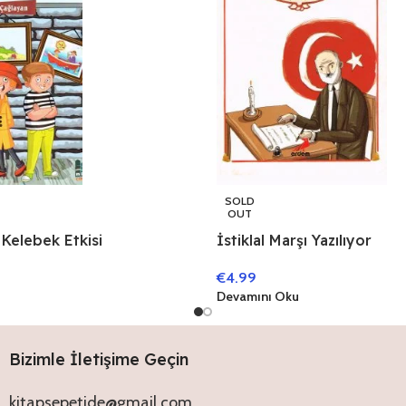
SOLD
OUT
: Kelebek Etkisi
İstiklal Marşı Yazılıyor
€
4.99
Devamını Oku
Bizimle İletişime Geçin
kitapsepetide@gmail.com