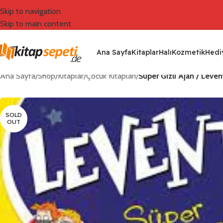
Skip to navigation
Skip to main content
Ana Sayfa
Kitaplar
Halı
Kozmetik
Hediy
Ana Sayfa
/
Shop
/
Kitaplar
/
Çocuk Kitapları
/
Süper Gizli Ajan / Leven
SOLD
OUT