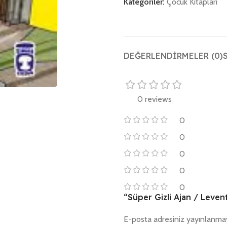
Kategoriler:
Çocuk Kitapları
DEĞERLENDIRMELER (0)
0 reviews
0
0
0
0
0
“Süper Gizli Ajan / Levent
E-posta adresiniz yayınlanma