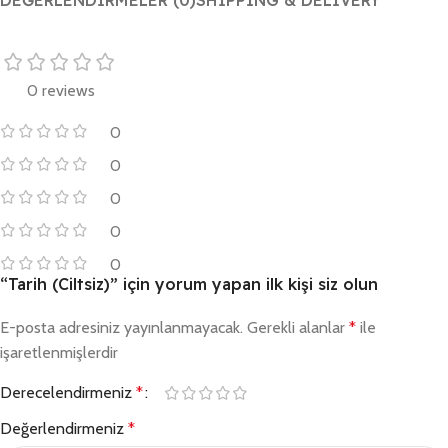
DEĞERLENDIRMELER (0)
SHIPPING & DELIVERY
0 reviews
0
0
0
0
0
“Tarih (Ciltsiz)” için yorum yapan ilk kişi siz olun
E-posta adresiniz yayınlanmayacak.
Gerekli alanlar
*
ile
işaretlenmişlerdir
Derecelendirmeniz
*
Değerlendirmeniz
*