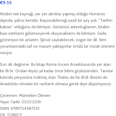
€
9.55
Kitabın tek kaynağı, yer yer alıntılar yapmış olduğu Homeros
dışında, yalnız kendisi. Başvurabileceği yazılı bir şey yok. “Tarih’in
babası” olduğunu da bilmiyor. Günümüz arkeologlarının, kitabın
bazı satırlarını gülümseyerek okuyacaklarını da bilmiyor. Sade,
gösterişsiz bir anlatım. Şiirsel sayılabilecek, özgün bir dil. Kimi
yorumlarındaki saf ve masum yaklaşımlar örtülü bir mizah izlenimi
veriyor.
Son dir değinme: Bu kitap Roma öncesi Anadolusunda yer alan
bir ilk’tir. Ondan ikiyüz yıl kadar önce bilimi göyküsünden, Tanrılar
katında yeryüzüne indirmiş olan Thales de bir ilk’di. İkisinin de
Anadolulu olmaları bir rastlantı olmasa gerek diye düşünüyoruz.
Çevirmen: Müntekim Ökmen
Yayın Tarihi: 03.01.2019
ISBN: 9789754587210
Dil: TÜRKÇE