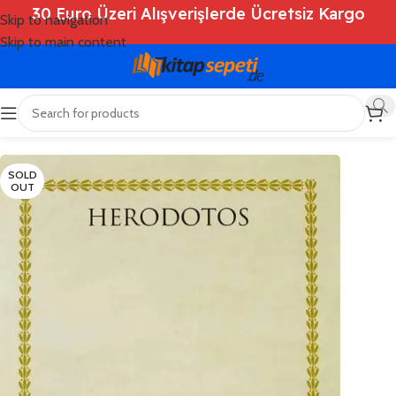
30 Euro Üzeri Alışverişlerde Ücretsiz Kargo
Skip to navigation
Skip to main content
Ana Sayfa
/
Shop
/
Kitaplar
/
Tarih
SOLD
OUT