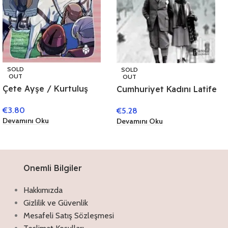
SOLD
SOLD
OUT
OUT
Çete Ayşe / Kurtuluş
Cumhuriyet Kadını Latife
Savaşı Kahramanları 1
Hanım
€
3.80
€
5.28
Devamını Oku
Devamını Oku
Onemli Bilgiler
Hakkımızda
Gizlilik ve Güvenlik
Mesafeli Satış Sözleşmesi