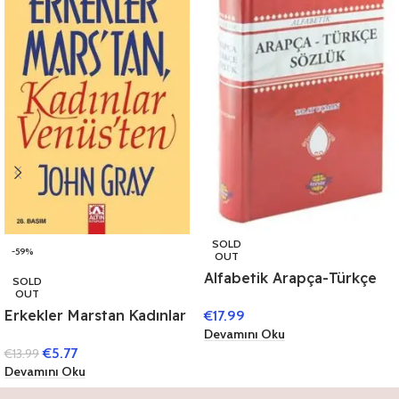
SOLD
-59%
OUT
Alfabetik Arapça-Türkçe
SOLD
OUT
Sözlük
Erkekler Marstan Kadınlar
€
17.99
Devamını Oku
Venüsten
€
5.77
€
13.99
Devamını Oku