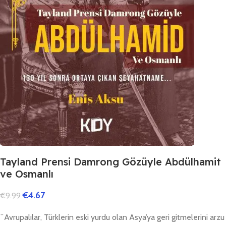
Tayland Prensi Damrong Gözüyle Abdülhamit
ve Osmanlı
€
4.67
€
9.99
¨Avrupalılar, Türklerin eski yurdu olan Asya’ya geri gitmelerini arzu