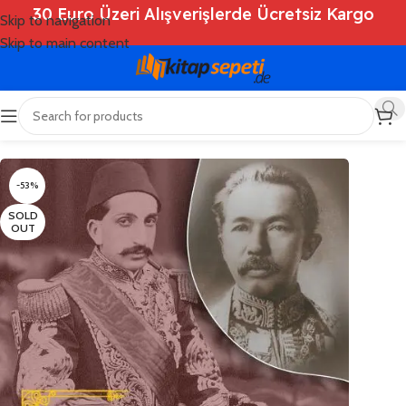
30 Euro Üzeri Alışverişlerde Ücretsiz Kargo
Skip to navigation
Skip to main content
Ana Sayfa
/
Shop
/
Kitaplar
/
Genel
-53%
SOLD
OUT