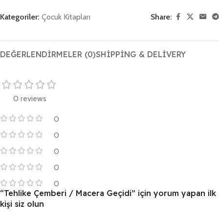
Kategoriler:
Çocuk Kitapları
Share:
DEĞERLENDIRMELER (0)
SHIPPING & DELIVERY
0 reviews
0
0
0
0
0
“Tehlike Çemberi / Macera Geçidi” için yorum yapan ilk
kişi siz olun