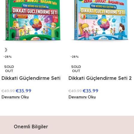
-28%
-28%
SOLD
SOLD
OUT
OUT
Dikkati Güçlendirme Seti
Dikkati Güçlendirme Seti 2
11 Yaş (3 Kitap)
Yaş (3 Kitap)
€
35.99
€
35.99
€
49.99
€
49.99
Devamını Oku
Devamını Oku
Onemli Bilgiler