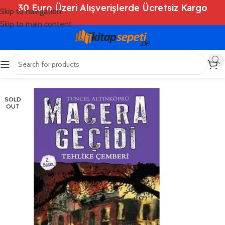
30 Euro Üzeri Alışverişlerde Ücretsiz Kargo
Skip to navigation
Skip to main content
Ana Sayfa
/
Shop
/
Kitaplar
/
Çocuk Kitapları
SOLD
OUT