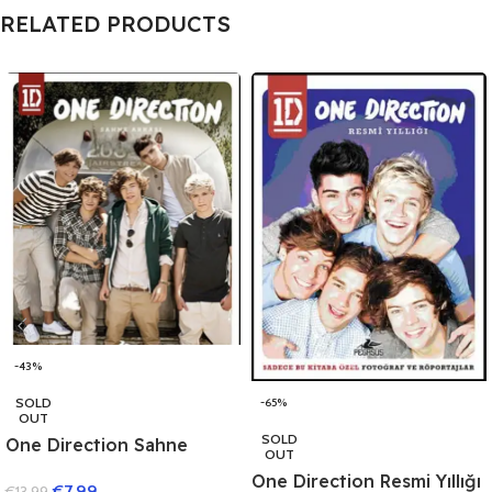
RELATED PRODUCTS
-43%
SOLD
-65%
OUT
SOLD
One Direction Sahne
OUT
Arkası
One Direction Resmi Yıllığı
€
7.99
€
13.99