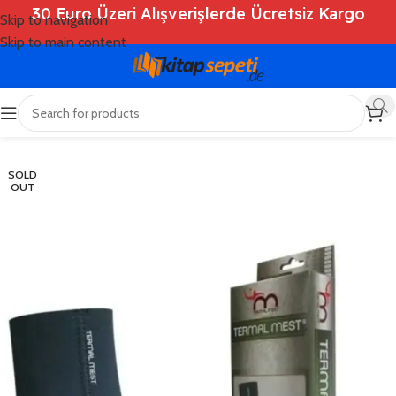
30 Euro Üzeri Alışverişlerde Ücretsiz Kargo
Skip to navigation
Skip to main content
Ana Sayfa
/
Shop
/
Kitaplar
/
Genel
SOLD
OUT