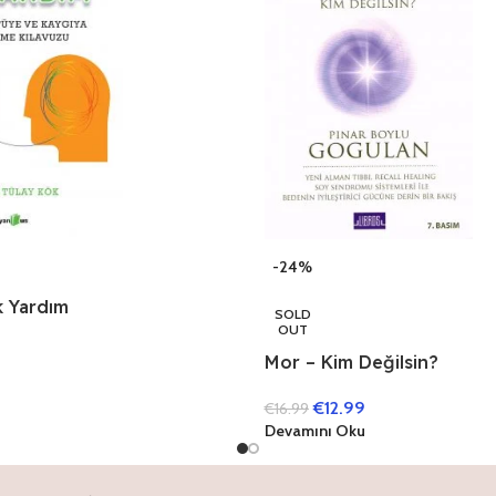
-24%
lk Yardım
SOLD
OUT
Mor – Kim Değilsin?
€
12.99
€
16.99
Devamını Oku