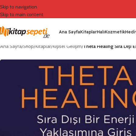
Skip to navigation
Skip to main content
Ana Sayfa
Kitaplar
Halı
Kozmetik
Hediy
Ana Sayfa
/
Shop
/
Kitaplar
/
Kişisel Gelişim
/
Theta Healing Sıra Dışı E