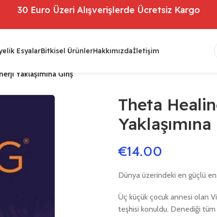
30 Euro Üzeri Alışverişlerde Ücretsiz Kargo
elik Esyalar
Bitkisel Ürünler
Hakkımızda
İletişim
nerji Yaklaşımına Giriş
Theta Healing
Yaklaşımına 
€
14.00
Dünya üzerindeki en güçlü ener
Üç küçük çocuk annesi olan Via
teşhisi konuldu. Denediği tüm 