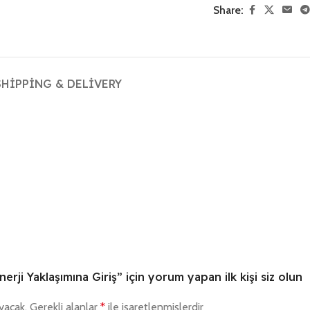
Share:
SHIPPING & DELIVERY
erji Yaklaşımına Giriş” için yorum yapan ilk kişi siz olun
yacak.
Gerekli alanlar
*
ile işaretlenmişlerdir