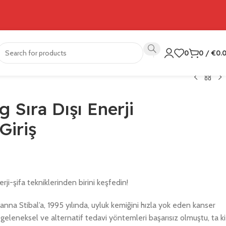
0
0
/
€
0.
 Sıra Dışı Enerji
Giriş
ji-şifa tekniklerinden birini keşfedin!
nna Stibal’a, 1995 yılında, uyluk kemiğini hızla yok eden kanser
geleneksel ve alternatif tedavi yöntemleri başarısız olmuştu, ta ki