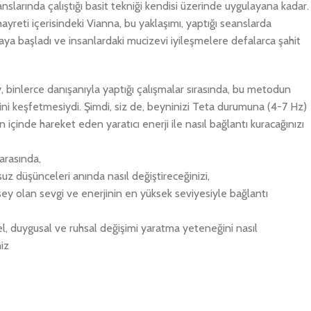
larında çalıştığı basit tekniği kendisi üzerinde uygulayana kadar.
ayreti içerisindeki Vianna, bu yaklaşımı, yaptığı seanslarda
ya başladı ve insanlardaki mucizevi iyileşmelere defalarca şahit
, binlerce danışanıyla yaptığı çalışmalar sırasında, bu metodun
ini keşfetmesiydi. Şimdi, siz de, beyninizi Teta durumuna (4-7 Hz)
n içinde hareket eden yaratıcı enerji ile nasıl bağlantı kuracağınızı
 arasında,
uz düşünceleri anında nasıl değiştireceğinizi,
 şey olan sevgi ve enerjinin en yüksek seviyesiyle bağlantı
sel, duygusal ve ruhsal değişimi yaratma yeteneğini nasıl
iz