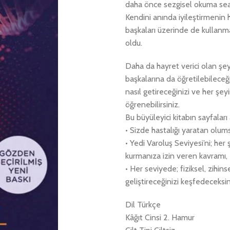
daha önce sezgisel okuma seans
Kendini anında iyileştirmenin h
başkaları üzerinde de kullanma
oldu.
Daha da hayret verici olan şey
başkalarına da öğretilebileceğ
nasıl getireceğinizi ve her şeyi
öğrenebilirsiniz.
Bu büyüleyici kitabın sayfaları
• Sizde hastalığı yaratan olums
• Yedi Varoluş Seviyesi’ni; her
kurmanıza izin veren kavramı,
• Her seviyede; fiziksel, zihin
geliştireceğinizi keşfedeceksin
Dil Türkçe
Kâğıt Cinsi 2. Hamur