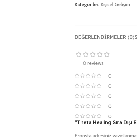
Kategoriler:
Kişisel Gelişim
DEĞERLENDIRMELER (0)
0 reviews
0
0
0
0
0
“Theta Healing Sıra Dışı En
E-posta adresiniz yayınlanma