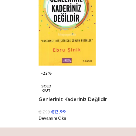
-22%
SOLD
OUT
Genleriniz Kaderiniz Değildir
€
13.99
€
17.99
Devamını Oku