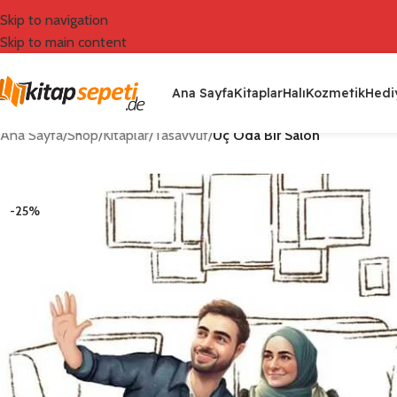
Skip to navigation
Skip to main content
Ana Sayfa
Kitaplar
Halı
Kozmetik
Hediy
Ana Sayfa
/
Shop
/
Kitaplar
/
Tasavvuf
/
Üç Oda Bir Salon
-25%