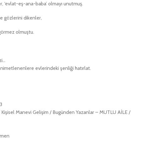
er, ‘evlat-eş-ana-baba’ olmayı unutmuş.
 gözlerini dikenler,
ı görmez olmuştu.
zi…
e nimetlenenlere evlerindeki şenliği hatırlat.
3
işisel Manevi Gelişim / Bugünden Yazanlar – MUTLU AİLE /
lmen