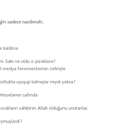
ğin sadece nasibindir..
ne kaldırsa
ni. Sahi ne oldu o yüreklere?
al medya fenomenlerinin zehriyle
 koltukta uyuşup kalmışlar mıydı yoksa?
hisselamın safında
çocukların sahibinin Allah olduğunu unutanlar,
koymuşlardı?