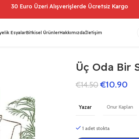
30 Euro Üzeri Alışverişlerde Ücretsiz Kargo
elik Esyalar
Bitkisel Ürünler
Hakkımızda
İletişim
Üç Oda Bir 
€
10.90
€
14.50
Yazar
Onur Kaplan
1 adet stokta