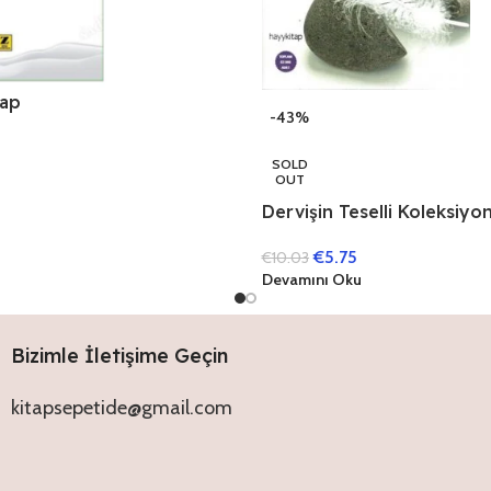
rap
-43%
SOLD
OUT
Dervişin Teselli Koleksiy
Batı’dan 99 Teselli
€
5.75
€
10.03
Devamını Oku
Bizimle İletişime Geçin
kitapsepetide@gmail.com