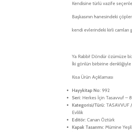
Kendisine türlü vazife seçenl
Başkasının hanesindeki çöplere
kendi evlerindeki kirli camlar
Ya Rabbi! Döndür özümüze bi
İki gönlün birbirine denkliğiyl
Kısa Ürün Açıklaması
Hayykitap No:
992
Seri:
Herkes İçin Tasavvuf – 8
Kategorisi/Türü:
TASAVVUF / K
Evlilik
Editör:
Canan Öztürk
Kapak Tasarımı:
Mümine Yeşi