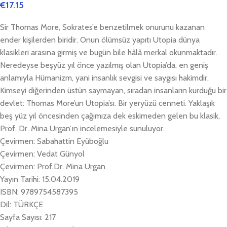
€
17.15
Sir Thomas More, Sokrates’e benzetilmek onurunu kazanan
ender kişilerden biridir. Onun ölümsüz yapıtı Utopia dünya
klasikleri arasına girmiş ve bugün bile hâlâ merkal okunmaktadır.
Neredeyse beşyüz yıl önce yazılmış olan Utopia’da, en geniş
anlamıyla Hümanizm, yani insanlık sevgisi ve saygısı hakimdir.
Kimseyi diğerinden üstün saymayan, sıradan insanların kurduğu bir
devlet: Thomas More’un Utopia’sı. Bir yeryüzü cenneti. Yaklaşık
beş yüz yıl öncesinden çağımıza dek eskimeden gelen bu klasik,
Prof. Dr. Mina Urgan’ın incelemesiyle sunuluyor.
Çevirmen: Sabahattin Eyüboğlu
Çevirmen: Vedat Günyol
Çevirmen: Prof.Dr. Mina Urgan
Yayın Tarihi: 15.04.2019
ISBN: 9789754587395
Dil: TÜRKÇE
Sayfa Sayısı: 217