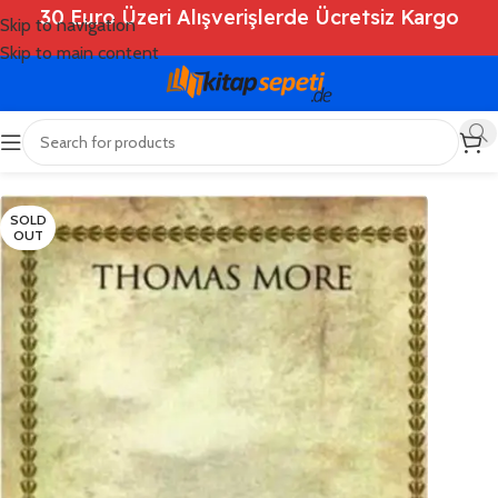
30 Euro Üzeri Alışverişlerde Ücretsiz Kargo
Skip to navigation
Skip to main content
Ana Sayfa
/
Shop
/
Kitaplar
/
Roman
SOLD
OUT