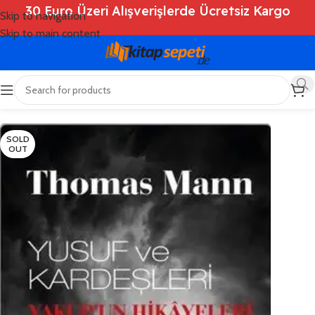
30 Euro Üzeri Alışverişlerde Ücretsiz Kargo
Skip to navigation
Skip to main content
Ana Sayfa
/
Shop
/
Kitaplar
/
Roman
SOLD
OUT