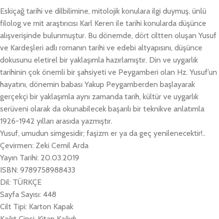
Eskiçağ tarihi ve dilbilimine, mitolojik konulara ilgi duymuş, ünlü
filolog ve mit araştırıcısı Karl Keren ile tarihi konularda düşünce
alışverişinde bulunmuştur. Bu dönemde, dört ciltten oluşan Yusuf
ve Kardeşleri adlı romanın tarihi ve edebi altyapısını, düşünce
dokusunu eletirel bir yaklaşımla hazırlamıştır. Din ve uygarlık
tarihinin çok önemli bir şahsiyeti ve Peygamberi olan Hz. Yusuf’un
hayatını, dönemin babası Yakup Peygamberden başlayarak
gerçekçi bir yaklaşımla aynı zamanda tarih, kültür ve uygarlık
serüveni olarak da okunabilecek başarılı bir teknikve anlatımla
1926-1942 yılları arasıda yazmıştır.
Yusuf, umudun simgesidir; faşizm er ya da geç yenilenecektir!..
Çevirmen: Zeki Cemil Arda
Yayın Tarihi: 20.03.2019
ISBN: 9789758988433
Dil: TÜRKÇE
Sayfa Sayısı: 448
Cilt Tipi: Karton Kapak
Kağıt Cinsi: Kitap Kağıdı