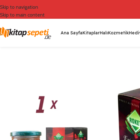
Skip to navigation
Skip to main content
Ana Sayfa
Kitaplar
Halı
Kozmetik
Hediy