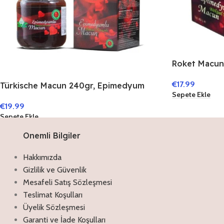
Roket Macun
Honig,Macun
€
17.99
Türkische Macun 240gr, Epimedyum
Sepete Ekle
Honig,Macun,Temra Macun
€
19.99
Sepete Ekle
Onemli Bilgiler
Hakkımızda
Gizlilik ve Güvenlik
Mesafeli Satış Sözleşmesi
Teslimat Koşulları
Üyelik Sözleşmesi
Garanti ve İade Koşulları