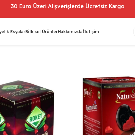
30 Euro Üzeri Alışverişlerde Ücretsiz Kargo
elik Esyalar
Bitkisel Ürünler
Hakkımızda
İletişim