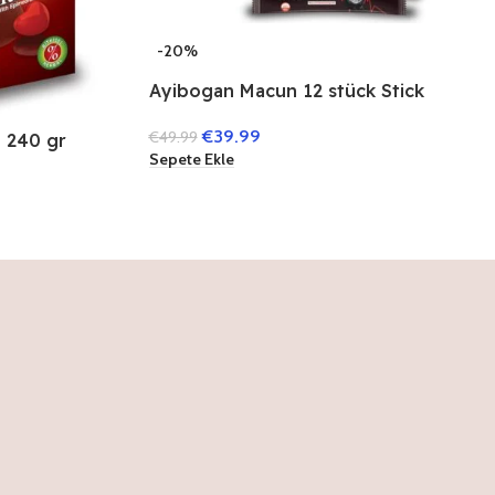
-20%
Ayibogan Macun 12 stück Stick
€
39.99
€
49.99
 240 gr
Sepete Ekle