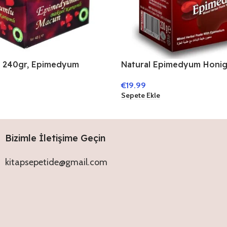
 240gr, Epimedyum
Natural Epimedyum Honig
,Temra Macun
€
19.99
Sepete Ekle
Bizimle İletişime Geçin
kitapsepetide@gmail.com