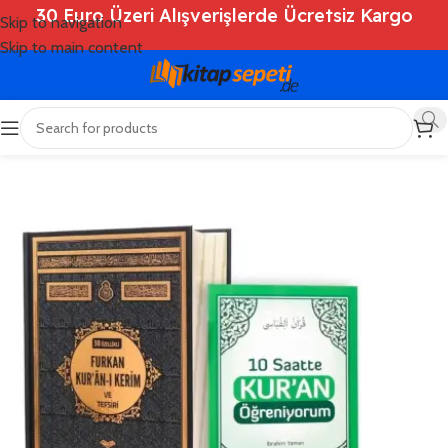
30 Euro Üzeri Alışverişlerde Ücretsiz Kargo
Skip to navigation
Skip to main content
Ana Sayfa
/
Shop
/
Kitaplar
/
Dini Kitaplar