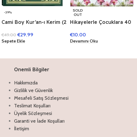
SOLD
-39%
OUT
Hikayelerle Çocuklara 40
Cami Boy Kur’an-ı Kerim (2
Hadis
Renk Yeşil
€
10.00
€
29.99
€
49.00
Mühürlü),KURAN’I
Devamını Oku
Sepete Ekle
KERİM,23 x 34 cm
Onemli Bilgiler
Hakkımızda
Gizlilik ve Güvenlik
Mesafeli Satış Sözleşmesi
Teslimat Koşulları
Üyelik Sözleşmesi
Garanti ve İade Koşulları
İletişim