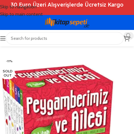
30 Euro Üzeri Alışverişlerde Ücretsiz Kargo
Skip to navigation
Skip to main content
Ana Sayfa
/
Shop
/
Kitaplar
/
Çocuk Kitapları
-11%
SOLD
OUT