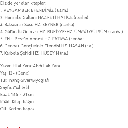
Dizide yer alan kitaplar:
1. PEYGAMBER EFENDİMİZ (a.s.m.)
2. Hanımlar Sultanı HAZRETİ HATİCE (r.anha)
3. Babasının Süsü HZ. ZEYNEB (r.anha)
4. Gül’ün İki Goncası HZ. RUKİYYE-HZ. ÜMMÜ GÜLSÜM (r.anha)
5. Ehl-i Beyt’in Annesi HZ. FATIMA (r.anha)
6. Cennet Gençlerinin Efendisi HZ. HASAN (r.a.)
7. Kerbela Şehidi HZ. HÜSEYİN (r.a.)
Yazar: Hilal Kara-Abdullah Kara
Yaş: 12+ (Genç)
Tür: İnanç-Siyer/Biyografi
Sayfa: Muhtelif
Ebat: 13,5 x 21 cm
Kâğıt: Kitap Kâğıdı
Cilt: Karton Kapak