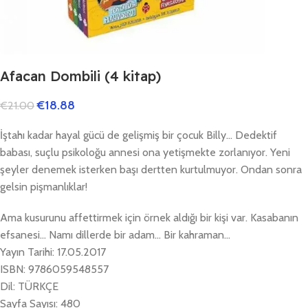
Afacan Dombili (4 kitap)
€
18.88
€
21.00
İştahı kadar hayal gücü de gelişmiş bir çocuk Billy… Dedektif
babası, suçlu psikoloğu annesi ona yetişmekte zorlanıyor. Yeni
şeyler denemek isterken başı dertten kurtulmuyor. Ondan sonra
gelsin pişmanlıklar!
Ama kusurunu affettirmek için örnek aldığı bir kişi var. Kasabanın
efsanesi… Namı dillerde bir adam… Bir kahraman…
Yayın Tarihi: 17.05.2017
ISBN: 9786059548557
Dil: TÜRKÇE
Sayfa Sayısı: 480