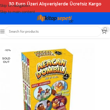
30 Euro Üzeri Alışverişlerde Ücretsiz Kargo
Skip to navigation
Skip to main content
Ana Sayfa
/
Shop
/
Kitaplar
/
Çocuk Kitapları
-10%
SOLD
OUT