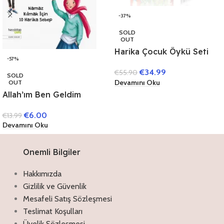
-37%
SOLD
OUT
Harika Çocuk Öykü Seti
-57%
(40 Kitap)
€
34.99
€
55.90
SOLD
Devamını Oku
OUT
Allah’ım Ben Geldim
€
6.00
€
13.99
Devamını Oku
Onemli Bilgiler
Hakkımızda
Gizlilik ve Güvenlik
Mesafeli Satış Sözleşmesi
Teslimat Koşulları
Üyelik Sözleşmesi