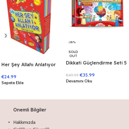
-28%
SOLD
OUT
Dikkati Güçlendirme Seti 5
Her Şey Allahı Anlatıyor
Yaş (3 Kitap)
(10 Kitap)
€
35.99
€
49.99
€
24.99
Devamını Oku
Sepete Ekle
Onemli Bilgiler
Hakkımızda