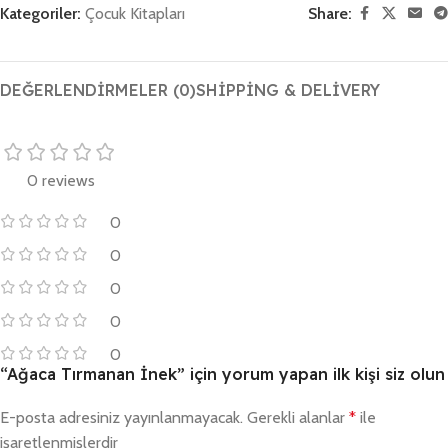
Kategoriler:
Çocuk Kitapları
Share:
DEĞERLENDIRMELER (0)
SHIPPING & DELIVERY
0 reviews
0
0
0
0
0
“Ağaca Tırmanan İnek” için yorum yapan ilk kişi siz olun
E-posta adresiniz yayınlanmayacak.
Gerekli alanlar
*
ile
işaretlenmişlerdir