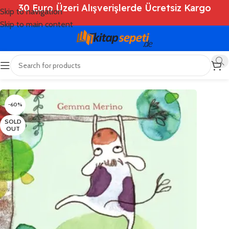
30 Euro Üzeri Alışverişlerde Ücretsiz Kargo
Skip to navigation
Skip to main content
Ana Sayfa
/
Shop
/
Kitaplar
/
Çocuk Kitapları
-60%
SOLD
OUT