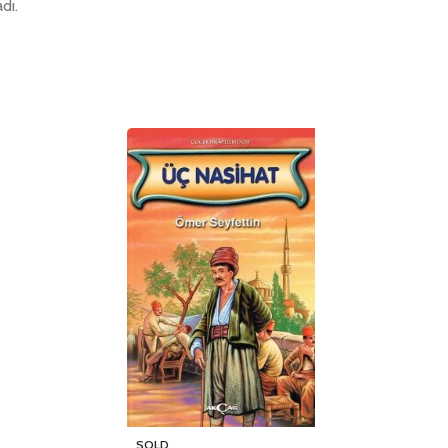
dı.
SOLD