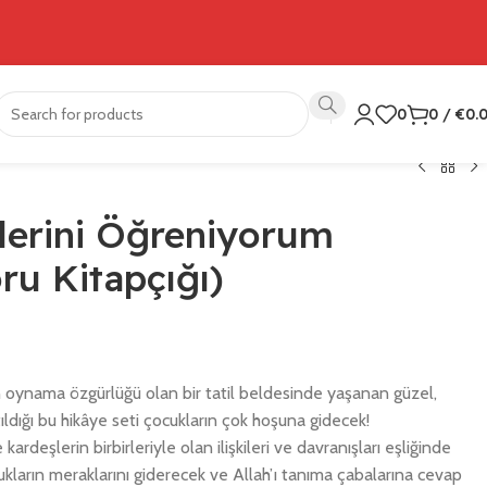
0
0
/
€
0.
mlerini Öğreniyorum
oru Kitapçığı)
un oynama özgürlüğü olan bir tatil beldesinde yaşanan güzel,
ıldığı bu hikâye seti çocukların çok hoşuna gidecek!
ardeşlerin birbirleriyle olan ilişkileri ve davranışları eşliğinde
cukların meraklarını giderecek ve Allah’ı tanıma çabalarına cevap