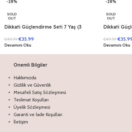
-28%
-28%
SOLD
SOLD
OUT
OUT
Dikkati Güçlendirme Seti 7 Yaş (3
Dikkati Güçl
Kitap)
Kitap)
€
35.99
€
35.9
€
49.99
€
49.99
Devamını Oku
Devamını Oku
Onemli Bilgiler
Hakkımızda
Gizlilik ve Güvenlik
Mesafeli Satış Sözleşmesi
Teslimat Koşulları
Üyelik Sözleşmesi
Garanti ve İade Koşulları
İletişim