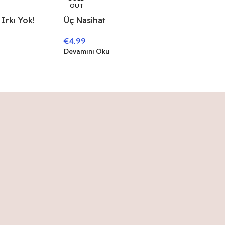
OUT
 Irkı Yok!
Üç Nasihat
€
4.99
Devamını Oku