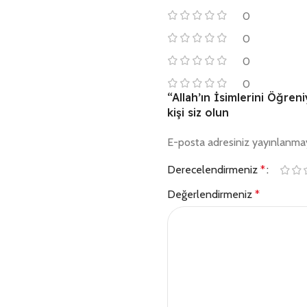
0
0
0
0
“Allah’ın İsimlerini Öğren
kişi siz olun
E-posta adresiniz yayınlanma
Derecelendirmeniz
*
Değerlendirmeniz
*