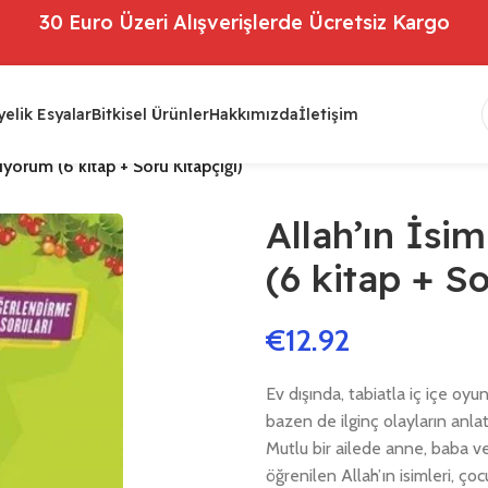
30 Euro Üzeri Alışverişlerde Ücretsiz Kargo
elik Esyalar
Bitkisel Ürünler
Hakkımızda
İletişim
iyorum (6 kitap + Soru Kitapçığı)
Allah’ın İsi
(6 kitap + S
€
12.92
Ev dışında, tabiatla iç içe oy
bazen de ilginç olayların anlat
Mutlu bir ailede anne, baba ve k
öğrenilen Allah’ın isimleri, ço