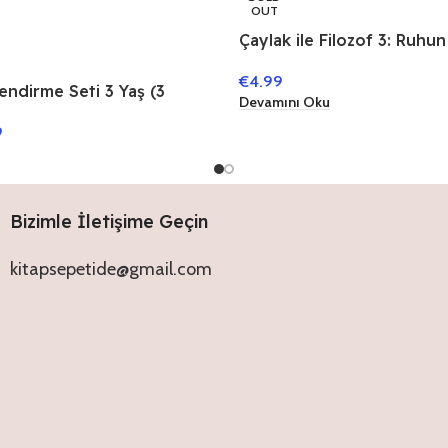
OUT
Çaylak ile Filozof 3: Ruhun
€
4.99
endirme Seti 3 Yaş (3
Devamını Oku
9
Bizimle İletişime Geçin
kitapsepetide@gmail.com