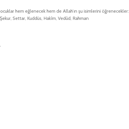
çocuklar hem eğlenecek hem de Allah’ın şu isimlerini öğrenecekler:
i, Şekur, Settar, Kuddüs, Hakîm, Vedûd, Rahman
?