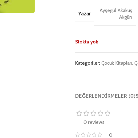
Ayşegül Akakuş
Yazar
Akgün
Stokta yok
Kategoriler:
Çocuk Kitapları
,
Ç
DEĞERLENDIRMELER (0)
0 reviews
0