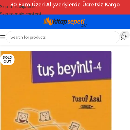
30 Euro Üzeri Alışverişlerde Ücretsiz Kargo
Skip to navigation
Skip to main content
Ana Sayfa
/
Shop
/
Kitaplar
/
Çocuk Kitapları
SOLD
OUT