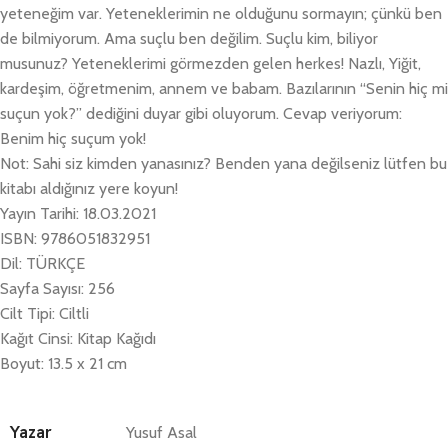
yeteneğim var. Yeteneklerimin ne olduğunu sormayın; çünkü ben
de bilmiyorum. Ama suçlu ben değilim. Suçlu kim, biliyor
musunuz? Yeteneklerimi görmezden gelen herkes! Nazlı, Yiğit,
kardeşim, öğretmenim, annem ve babam. Bazılarının “Senin hiç mi
suçun yok?” dediğini duyar gibi oluyorum. Cevap veriyorum:
Benim hiç suçum yok!
Not: Sahi siz kimden yanasınız? Benden yana değilseniz lütfen bu
kitabı aldığınız yere koyun!
Yayın Tarihi: 18.03.2021
ISBN: 9786051832951
Dil: TÜRKÇE
Sayfa Sayısı: 256
Cilt Tipi: Ciltli
Kağıt Cinsi: Kitap Kağıdı
Boyut: 13.5 x 21 cm
Yazar
Yusuf Asal