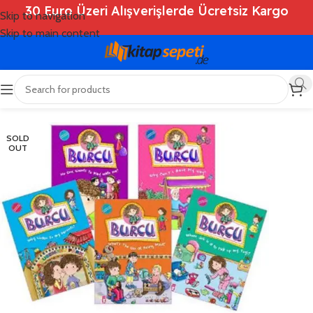
30 Euro Üzeri Alışverişlerde Ücretsiz Kargo
Skip to navigation
Skip to main content
Ana Sayfa
/
Shop
/
Kitaplar
/
Çocuk Kitapları
SOLD
OUT