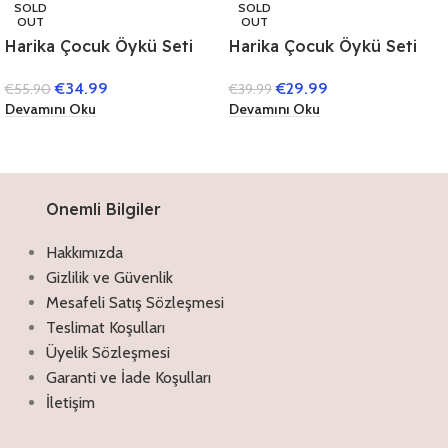
SOLD
SOLD
OUT
OUT
Harika Çocuk Öykü Seti
Harika Çocuk Öykü Seti
(40 Kitap)
(40 Kitap) (1. Sınıflar İçin)
€
34.99
€
29.99
€
55.90
€
39.99
Devamını Oku
Devamını Oku
Onemli Bilgiler
Hakkımızda
Gizlilik ve Güvenlik
Mesafeli Satış Sözleşmesi
Teslimat Koşulları
Üyelik Sözleşmesi
Garanti ve İade Koşulları
İletişim