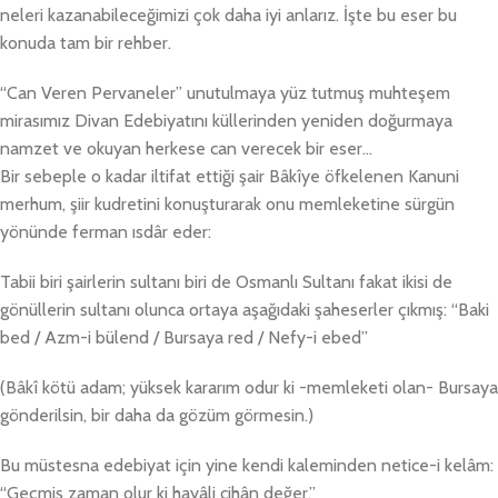
neleri kazanabileceğimizi çok daha iyi anlarız. İşte bu eser bu
konuda tam bir rehber.
“Can Veren Pervaneler” unutulmaya yüz tutmuş muhteşem
mirasımız Divan Edebiyatını küllerinden yeniden doğurmaya
namzet ve okuyan herkese can verecek bir eser…
Bir sebeple o kadar iltifat ettiği şair Bâkîye öfkelenen Kanuni
merhum, şiir kudretini konuşturarak onu memleketine sürgün
yönünde ferman ısdâr eder:
Tabii biri şairlerin sultanı biri de Osmanlı Sultanı fakat ikisi de
gönüllerin sultanı olunca ortaya aşağıdaki şaheserler çıkmış: “Baki
bed / Azm-i bülend / Bursaya red / Nefy-i ebed”
(Bâkî kötü adam; yüksek kararım odur ki -memleketi olan- Bursaya
gönderilsin, bir daha da gözüm görmesin.)
Bu müstesna edebiyat için yine kendi kaleminden netice-i kelâm:
“Geçmiş zaman olur ki hayâli cihân değer.”