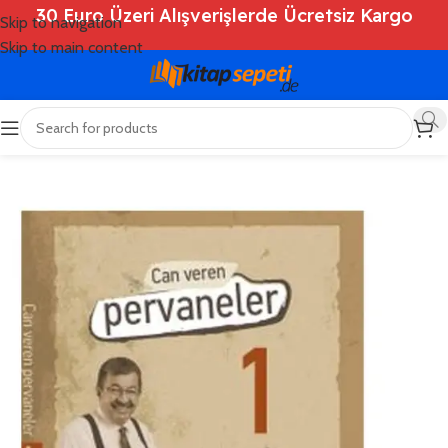
30 Euro Üzeri Alışverişlerde Ücretsiz Kargo
Skip to navigation
Skip to main content
Ana Sayfa
/
Shop
/
Kitaplar
/
Dini Kitaplar