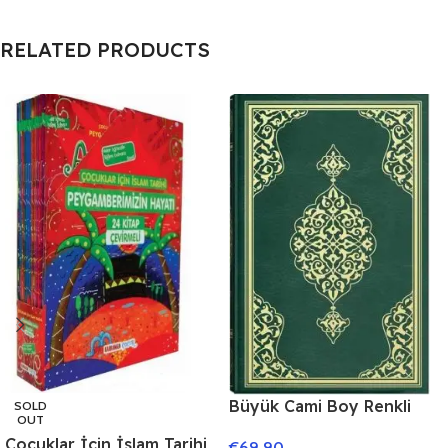
RELATED PRODUCTS
Büyük Cami Boy Renkli
SOLD
OUT
Kur’an-ı Kerim
Çocuklar İçin İslam Tarihi
€
69.90