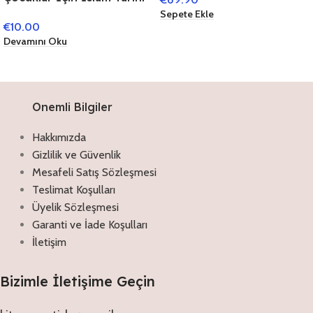
(Mühürlü),KURAN’I
/ Peygamberimizin Hayatı
Sepete Ekle
KERİM,27 x 40 cm
€
10.00
(Çevirmeli 24 Kitap)
Devamını Oku
Onemli Bilgiler
Hakkımızda
Gizlilik ve Güvenlik
Mesafeli Satış Sözleşmesi
Teslimat Koşulları
Üyelik Sözleşmesi
Garanti ve İade Koşulları
İletişim
Bizimle İletişime Geçin