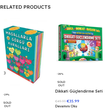
RELATED PRODUCTS
-28%
SOLD
OUT
Dikkati Güçlendirme Seti
-29%
11 Yaş (3 Kitap)
€
35.99
€
49.99
SOLD
Devamını Oku
OUT