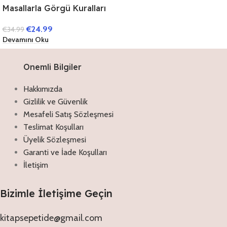
Masallarla Görgü Kuralları
Set – (10 Kitap)
€
24.99
€
34.99
Devamını Oku
Onemli Bilgiler
Hakkımızda
Gizlilik ve Güvenlik
Mesafeli Satış Sözleşmesi
Teslimat Koşulları
Üyelik Sözleşmesi
Garanti ve İade Koşulları
İletişim
Bizimle İletişime Geçin
kitapsepetide@gmail.com