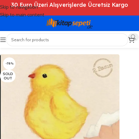
30 Euro Üzeri Alışverişlerde Ücretsiz Kargo
Skip to navigation
Skip to main content
Ana Sayfa
/
Shop
/
Kitaplar
/
Çocuk Kitapları
-78%
SOLD
OUT