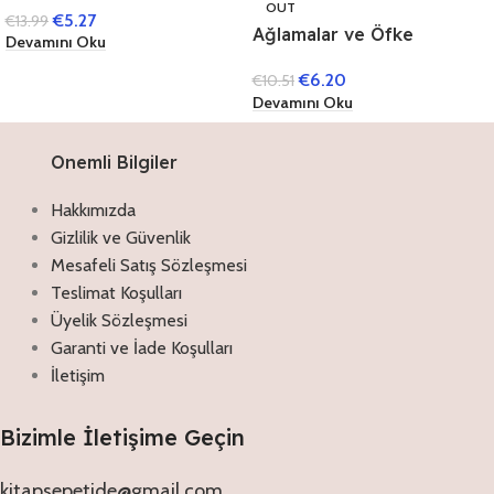
OUT
€
5.27
€
13.99
Ağlamalar ve Öfke
Devamını Oku
Nöbetleri
€
6.20
€
10.51
Devamını Oku
Onemli Bilgiler
Hakkımızda
Gizlilik ve Güvenlik
Mesafeli Satış Sözleşmesi
Teslimat Koşulları
Üyelik Sözleşmesi
Garanti ve İade Koşulları
İletişim
Bizimle İletişime Geçin
kitapsepetide@gmail.com