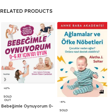
RELATED PRODUCTS
-62%
SOLD
OUT
-41%
Bebeğimle Oynuyorum 0-
SOLD
6 Ay İçin 101 Oyun