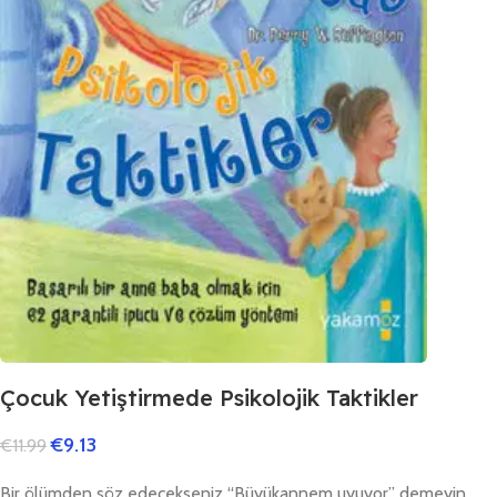
Çocuk Yetiştirmede Psikolojik Taktikler
€
9.13
€
11.99
Bir ölümden söz edecekseniz “Büyükannem uyuyor” demeyin,