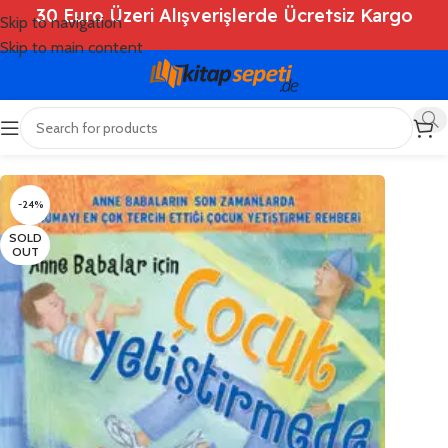
30 Euro Üzeri Alışverişlerde Ücretsiz Kargo
Skip to navigation
Skip to main content
Ana Sayfa
/
Shop
/
Kitaplar
/
Anne Babalar İçin Kitaplar
-24%
SOLD
OUT