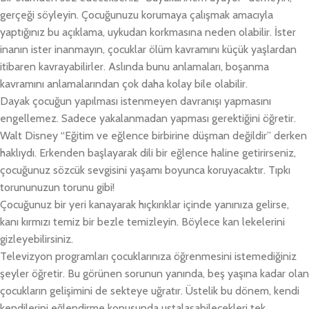
gerçeği söyleyin. Çocuğunuzu korumaya çalışmak amacıyla
yaptığınız bu açıklama, uykudan korkmasına neden olabilir. İster
inanın ister inanmayın, çocuklar ölüm kavramını küçük yaşlardan
itibaren kavrayabilirler. Aslında bunu anlamaları, boşanma
kavramını anlamalarından çok daha kolay bile olabilir.
Dayak çocuğun yapılması istenmeyen davranışı yapmasını
engellemez. Sadece yakalanmadan yapması gerektiğini öğretir.
Walt Disney “Eğitim ve eğlence birbirine düşman değildir” derken
haklıydı. Erkenden başlayarak dili bir eğlence haline getirirseniz,
çocuğunuz sözcük sevgisini yaşamı boyunca koruyacaktır. Tıpkı
torununuzun torunu gibi!
Çocuğunuz bir yeri kanayarak hıçkırıklar içinde yanınıza gelirse,
kanı kırmızı temiz bir bezle temizleyin. Böylece kan lekelerini
gizleyebilirsiniz.
Televizyon programları çocuklarınıza öğrenmesini istemediğiniz
şeyler öğretir. Bu görünen sorunun yanında, beş yaşına kadar olan
çocukların gelişimini de sekteye uğratır. Üstelik bu dönem, kendi
kendilerini eğlendirme konusunda ustalaşabilecekleri tek