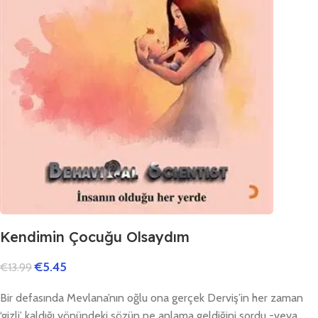
Kendimin Çocuğu Olsaydım
€
5.45
€
13.99
Bir defasında Mevlana’nın oğlu ona gerçek Derviş’in her zaman
‘gizli’ kaldığı yönündeki sözün ne anlama geldiğini sordu -veya