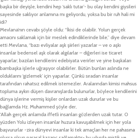
başka bir deyişle, kendini hep ‘saklı tutar’- bu olay kendini giysileri
sayesinde saklıyor anlamına mı geliyordu, yoksa bu bir ruh hali mi
idi?
Mevlana’nın cevabı şöyle oldu: “İkisi de olabilir. Yolun gerçek
amacını saklamak için bir meslek edindiklerinde bile,” diye devam
etti Mevlana, “bazı evliyalar aşk şiirleri yazarlar – ve o aşkı
insanlar bedensel aşk olarak algılarlar – diğerleri ise ticaret
yaparlar; bazıları kendilerini edebiyata verirler ve yine başkaları
bambaşka işlerle uğraşıyor olabilirler. Bütün bunları aslında ne
olduklarını ‘gizlemek’ için yaparlar. Çünkü sıradan insanlar
tarafından rahatsız edilmek istemezler. Aralarından kimisi mahsus
topluma aykırı düşen davranışlarda bulunurlar, böylece kendilerini
dünya işlerine vermiş kişiler onlardan uzak dururlar ve bu
bağlamda Hz. Muhammed şöyle der,
‘Allah gerçek anlamda iffetli insanları gözlerden uzak tutar. O
yüzden Yolu izleyen insanlar huzura kavuşabilmek için her yola
başvururlar -zira dünyevi insanlar ki tek amaçları her ne pahasına
olursa olsun parasal kazanç sağlamaktır- bu uğurda mistik ve