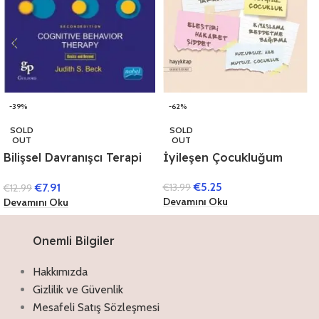
-62%
-39%
SOLD
SOLD
OUT
OUT
İyileşen Çocukluğum
Bilişsel Davranışcı Terapi
İyileşen Anneliğim
Temelleri ve Ötesi
€
5.25
€
7.91
€
13.99
€
12.99
Devamını Oku
Devamını Oku
Onemli Bilgiler
Hakkımızda
Gizlilik ve Güvenlik
Mesafeli Satış Sözleşmesi