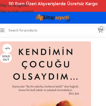
30 Euro Üzeri Alışverişlerde Ücretsiz Kargo
Skip to navigation
Skip to main content
Ana Sayfa
/
Shop
/
Kitaplar
/
Psikoloji
-61%
SOLD
OUT