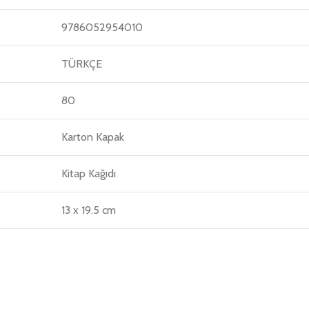
9786052954010
TÜRKÇE
80
Karton Kapak
Kitap Kağıdı
13 x 19.5 cm