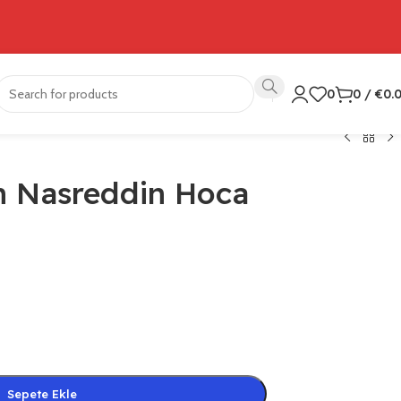
0
0
/
€
0.
in Nasreddin Hoca
Sepete Ekle