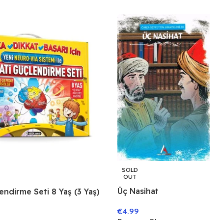
SOLD
OUT
Üç Nasihat
endirme Seti 8 Yaş (3 Yaş)
€
4.99