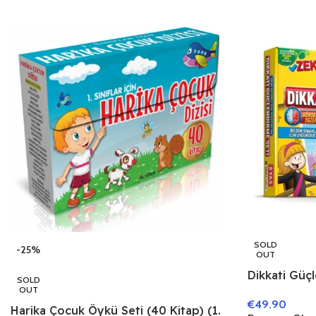
SOLD
-25%
OUT
Dikkati Güçl
SOLD
OUT
€
49.90
Harika Çocuk Öykü Seti (40 Kitap) (1.