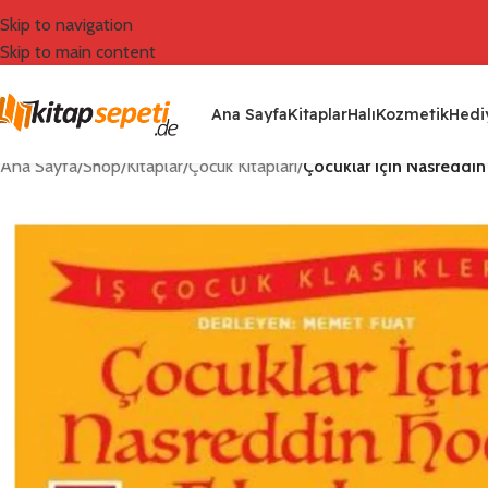
Skip to navigation
Skip to main content
Ana Sayfa
Kitaplar
Halı
Kozmetik
Hediy
Ana Sayfa
/
Shop
/
Kitaplar
/
Çocuk Kitapları
/
Çocuklar için Nasreddin 