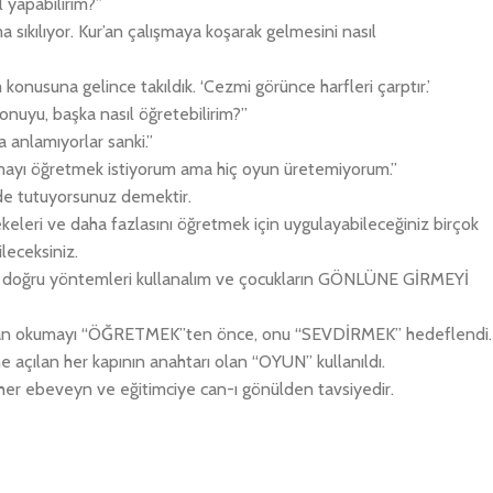
l yapabilirim?”
 sıkılıyor. Kur’an çalışmaya koşarak gelmesini nasıl
 konusuna gelince takıldık. ‘Cezmi görünce harfleri çarptır.’
uyu, başka nasıl öğretebilirim?”
 anlamıyorlar sanki.”
mayı öğretmek istiyorum ama hiç oyun üretemiyorum.’’
zde tutuyorsunuz demektir.
rekeleri ve daha fazlasını öğretmek için uygulayabileceğiniz birçok
leceksiniz.
biz doğru yöntemleri kullanalım ve çocukların GÖNLÜNE GİRMEYİ
Kur’an okumayı “ÖĞRETMEK”ten önce, onu “SEVDİRMEK” hedeflendi.
 açılan her kapının anahtarı olan “OYUN” kullanıldı.
her ebeveyn ve eğitimciye can-ı gönülden tavsiyedir.