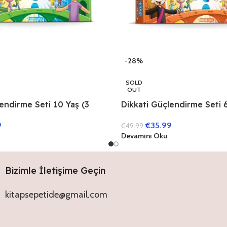
-28%
SOLD
OUT
endirme Seti 10 Yaş (3
Dikkati Güçlendirme Seti 6
Kitap)
9
€
35.99
€
49.99
Devamını Oku
Bizimle İletişime Geçin
kitapsepetide@gmail.com