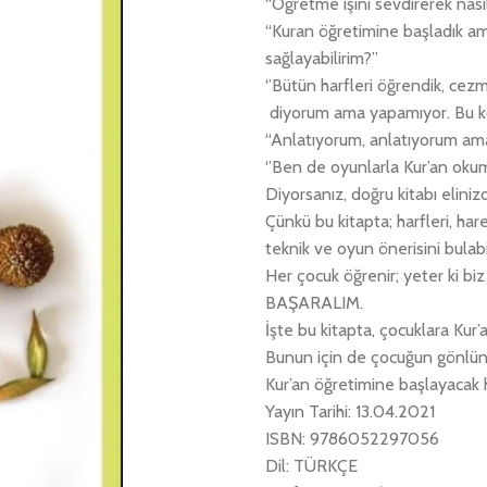
“Öğretme işini sevdirerek nası
“Kuran öğretimine başladık ama
sağlayabilirim?”
‘’Bütün harfleri öğrendik, cezm
diyorum ama yapamıyor. Bu kon
“Anlatıyorum, anlatıyorum ama
‘’Ben de oyunlarla Kur’an oku
Diyorsanız, doğru kitabı elini
Çünkü bu kitapta; harfleri, ha
teknik ve oyun önerisini bulabi
Her çocuk öğrenir; yeter ki 
BAŞARALIM.
İşte bu kitapta, çocuklara 
Bunun için de çocuğun gönlüne
Kur’an öğretimine başlayacak 
Yayın Tarihi: 13.04.2021
ISBN: 9786052297056
Dil: TÜRKÇE