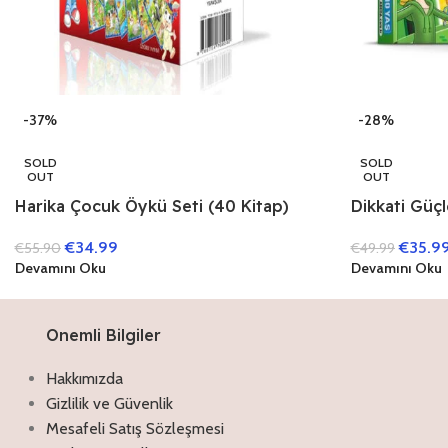
-37%
-28%
SOLD
SOLD
OUT
OUT
Harika Çocuk Öykü Seti (40 Kitap)
Dikkati Güçl
Kitap)
€
34.99
€
35.9
€
55.90
€
49.99
Devamını Oku
Devamını Oku
Onemli Bilgiler
Hakkımızda
Gizlilik ve Güvenlik
Mesafeli Satış Sözleşmesi