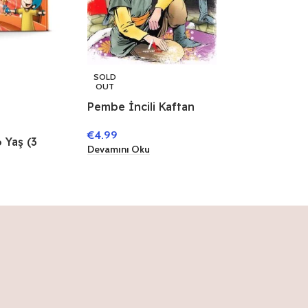
SOLD
OUT
Pembe İncili Kaftan
€
4.99
 Yaş (3
Devamını Oku