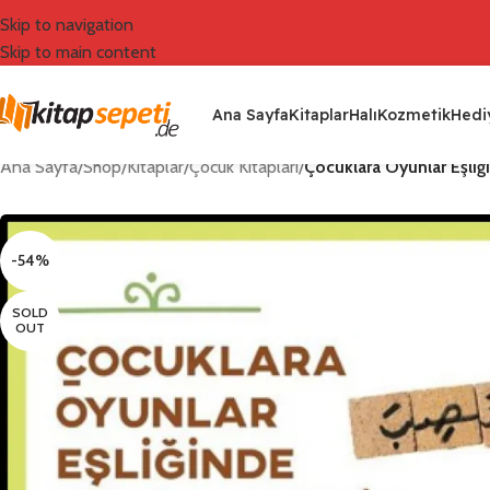
Skip to navigation
Skip to main content
Ana Sayfa
Kitaplar
Halı
Kozmetik
Hediy
Ana Sayfa
/
Shop
/
Kitaplar
/
Çocuk Kitapları
/
Çocuklara Oyunlar Eşliğ
-54%
SOLD
OUT