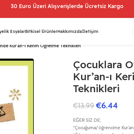
30 Euro Üzeri Alışverişlerde Ücretsiz Kargo
elik Esyalar
Bitkisel Ürünler
Hakkımızda
İletişim
inde Kur’an-ı Kerim Öğretme Teknikleri
Çocuklara O
Kur’an-ı Ke
Teknikleri
€
6.44
€
13.99
EĞER SİZ DE;
“Çocuğuma/ öğrencime Kur’an 