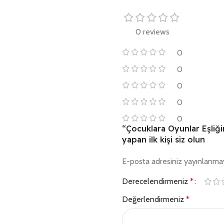
0 reviews
0
0
0
0
0
“Çocuklara Oyunlar Eşliğ
yapan ilk kişi siz olun
E-posta adresiniz yayınlanma
Derecelendirmeniz
*
Değerlendirmeniz
*