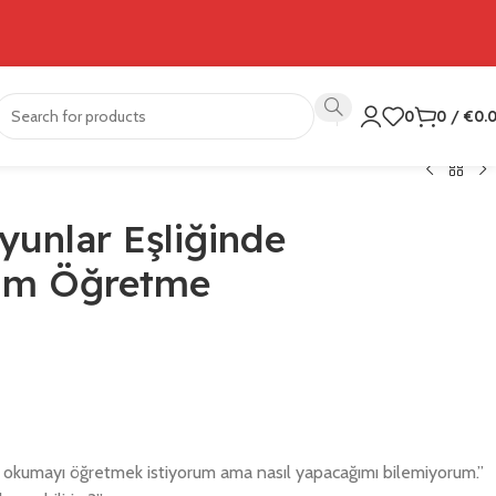
0
0
/
€
0.
yunlar Eşliğinde
rim Öğretme
okumayı öğretmek istiyorum ama nasıl yapacağımı bilemiyorum.”